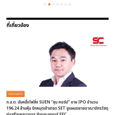
ที่เกี่ยวข้อง
กระดานข่าว
ก.ล.ต. นับหนึ่งไฟลิ่ง SUEN "ซุน คอร์ป" ขาย IPO จำนวน
196.24 ล้านหุ้น ปักหมุดเข้าเทรด SET ชูแผนขยายอาณาจักรวัสดุ
ก่อสร้างครบวงจร รับเมกะเทรนด์ EEC