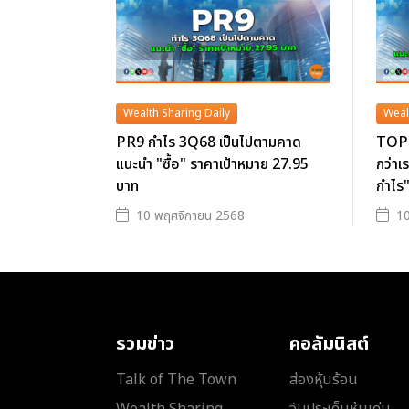
Wealth Sharing Daily
Weal
PR9 กำไร 3Q68 เป็นไปตามคาด
TOP 
แนะนำ "ซื้อ" ราคาเป้าหมาย 27.95
กว่าเ
บาท
กำไร"
10 พฤศจิกายน 2568
10
รวมข่าว
คอลัมนิสต์
Talk of The Town
ส่องหุ้นร้อน
Wealth Sharing
จับประเด็นหุ้นเด่น