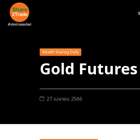
ร
Wealth Sharing Daily
Gold Futures 
27 เมษายน 2566