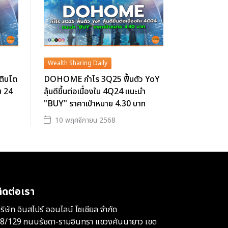
Wealth Sharing Daily
ติบโต
DOHOME กำไร 3Q25 ฟื้นตัว YoY
ย 24
ลุ้นดีขึ้นต่อเนื่องใน 4Q24 แนะนำ
"BUY" ราคาเป้าหมาย 4.30 บาท
10 พฤศจิกายน 2568
ิดต่อเรา
ริษัท อินสไปร์ ออนไลน์ โซเชียล จำกัด
8/129 ถนนรัชดา-รามอินทรา แขวงคันนายาว เขต