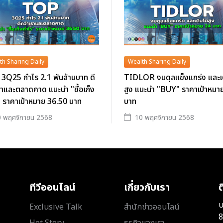
th Sharing Daily
Wealth Sharing Daily
3Q25 กำไร 2.1 พันล้านบาท ดี
TIDLOR งบดุลแข็งแกร่ง และเ
ราและตลาดคาด แนะนำ "ซื้อเก็ง
สูง แนะนำ "BUY" ราคาเป้าหมา
 ราคาเป้าหมาย 36.50 บาท
บาท
 พฤศจิกายน 2568
10 พฤศจิกายน 2568
ทีวีออนไลน์
เกี่ยวกับเรา
ต
บ
Exclusive Talk
สำนักข่าวออนไลน์
8
Hot Story
ธุรกิจของเรา