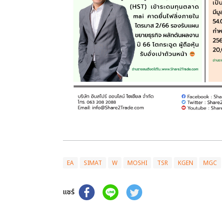
EA
SIMAT
W
MOSHI
TSR
KGEN
MGC
แชร์