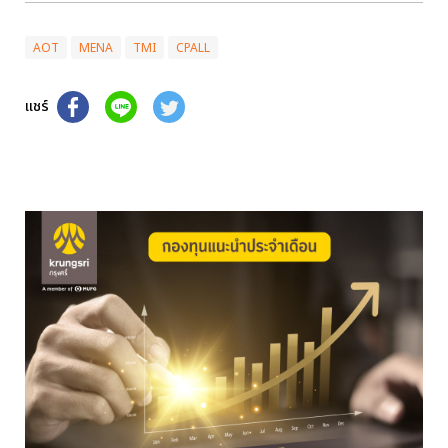
AOT
MENA
TMI
CPALL
แชร์