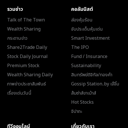
รวมข่าว
คอลัมนิสต์
Talk of The Town
ส่องหุ้นร้อน
Wealth Sharing
จับประเด็นหุ้นเด่น
กระดานข่าว
Smart Investment
Share2Trade Daily
The IPO
Stock Daily Journal
Fund / Insurance
Premium Stock
Sustainability
Wealth Sharing Daily
สินทรัพย์ดิจิทัล/ทองคำ
ภาพข่าวประชาสัมพันธ์
Gossip Station..by เจ๊จิ๋ม
เรื่องเด่นวันนี้
ส้มซ่าส์ขาเม้าส์
Hot Stocks
จิปาถะ
ทีวีออนไลน์
เกี่ยวกับเรา