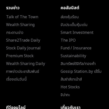
รวมข่าว
คอลัมนิสต์
Talk of The Town
ส่องหุ้นร้อน
Wealth Sharing
จับประเด็นหุ้นเด่น
กระดานข่าว
Smart Investment
Share2Trade Daily
The IPO
Stock Daily Journal
Fund / Insurance
Premium Stock
Sustainability
Wealth Sharing Daily
สินทรัพย์ดิจิทัล/ทองคำ
ภาพข่าวประชาสัมพันธ์
Gossip Station..by เจ๊จิ๋ม
เรื่องเด่นวันนี้
ส้มซ่าส์ขาเม้าส์
Hot Stocks
จิปาถะ
ทีวีออนไลน์
เกี่ยวกับเรา