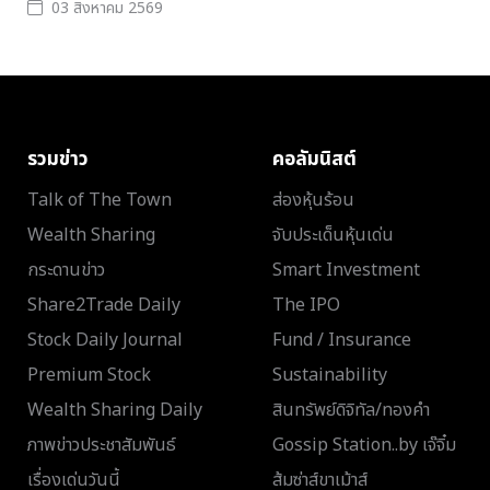
03 สิงหาคม 2569
รวมข่าว
คอลัมนิสต์
Talk of The Town
ส่องหุ้นร้อน
Wealth Sharing
จับประเด็นหุ้นเด่น
กระดานข่าว
Smart Investment
Share2Trade Daily
The IPO
Stock Daily Journal
Fund / Insurance
Premium Stock
Sustainability
Wealth Sharing Daily
สินทรัพย์ดิจิทัล/ทองคำ
ภาพข่าวประชาสัมพันธ์
Gossip Station..by เจ๊จิ๋ม
เรื่องเด่นวันนี้
ส้มซ่าส์ขาเม้าส์