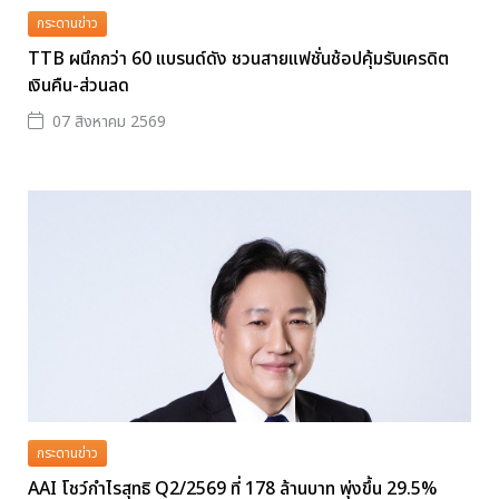
กระดานข่าว
TTB ผนึกกว่า 60 แบรนด์ดัง ชวนสายแฟชั่นช้อปคุ้มรับเครดิต
เงินคืน-ส่วนลด
07 สิงหาคม 2569
กระดานข่าว
AAI โชว์กำไรสุทธิ Q2/2569 ที่ 178 ล้านบาท พุ่งขึ้น 29.5%