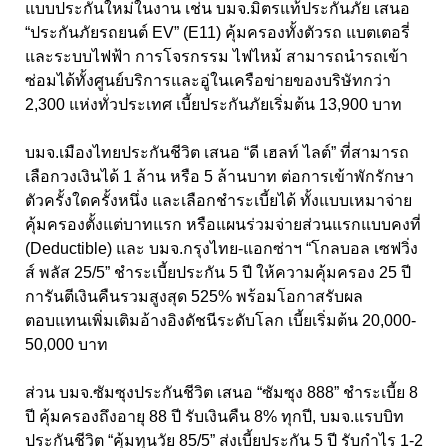
แบบประกันใหม่ในงาน เช่น บมจ.มิตรแท้ประกันภัย เสนอ
“ประกันภัยรถยนต์ EV” (E11) คุ้มครองทั้งตัวรถ แบตเตอรี่
และระบบไฟฟ้า การโจรกรรม ไฟไหม้ สามารถนำรถเข้า
ซ่อมได้ทั้งศูนย์บริการและอู่ในเครือข่ายของบริษัทกว่า
2,300 แห่งทั่วประเทศ เบี้ยประกันภัยเริ่มต้น 13,900 บาท
บมจ.เมืองไทยประกันชีวิต เสนอ “ดี เฮลท์ ไลต์” ที่สามารถ
เลือกวงเงินได้ 1 ล้าน หรือ 5 ล้านบาท ต่อการเข้าพักรักษา
ตัวครั้งใดครั้งหนึ่ง และเลือกชำระเบี้ยได้ ทั้งแบบเหมาจ่าย
คุ้มครองตั้งแต่บาทแรก หรือแผนร่วมจ่ายส่วนแรกแบบคงที่
(Deductible) และ บมจ.กรุงไทย-แอกซ่าฯ “โกลบอล เซฟวิ่ง
ส์ พลัส 25/5” ชำระเบี้ยประกัน 5 ปี ให้ความคุ้มครอง 25 ปี
การันตีเงินคืนรวมสูงสุด 525% พร้อมโอกาสรับผล
ตอบแทนเพิ่มเติมอ้างอิงดัชนีระดับโลก เบี้ยเริ่มต้น 20,000-
50,000 บาท
ส่วน บมจ.ซัมซุงประกันชีวิต เสนอ “ซัมซุง 888” ชำระเบี้ย 8
ปี คุ้มครองถึงอายุ 88 ปี รับเงินคืน 8% ทุกปี, บมจ.แรบบิท
ประกันชีวิต “คุ้มทุนวัย 85/5” ส่งเบี้ยประกัน 5 ปี รับกำไร 1-2