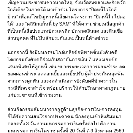
เชิญชวนประชาชนชาวหาดใหญ่ จังหวัดสงขลาและจังหวัด
ใกล้เคียงในภาคใต้ มาเข้าร่วมโครงการ “ปิดหนี้ไวใกล้
บ้าน” เพื่อแก้ไขปัญหาหนี้เสียผ่านโครงการ “ปิดหนี้ไว ไปต่อ
ได้” และ “คลินิกแก้หนี้ by SAM” ที่ให้ความช่วยเหลือลูกค้า
ที่เป็นหนี้เสียประเภทบัตรเครดิต บัตรกดเงินสด และสินเชื่อ
ส่วนบุคคล ที่ไม่มีหลักประกันและเป็นหนี้ค้างชำระ
นอกจากนี้ ยังมีมหกรรมไกล่เกลี่ยข้อพิพาทชั้นบังคับคดี
โดยกรมบังคับคดีร่วมกับสถาบันการเงิน 7 แห่ง มอบข้อ
เสนอพิเศษให้ลูกหนี้ เช่น ขยายระยะเวลาการผ่อนชำระ ลด
ยอดผ่อนชำระ ลดดอกเบี้ยและเบี้ยปรับ ผู้ค้ำประกันหลุดพ้น
จากภาระผูกพัน และงดดำเนินการบังคับคดีชั่วคราวใน
กรณีที่เจรจาสำเร็จ พร้อมบริการให้คำปรึกษาทางกฎหมาย
แก่ประชาชนที่เข้าร่วมงาน
ส่วนกิจกรรมสัมมนาจากกูรูด้านธุรกิจ-การเงิน-การลงทุน
ก็ได้รับความสนใจจากประชาชน นักลงทุนเข้าฟังสัมมนา
ตลอดทั้ง 3 วัน งานมหกรรมการเงินครั้งต่อไป คือ งาน
มหกรรมการเงินโคราช ครั้งที่ 20 วันที่ 7-9 สิงหาคม 2569