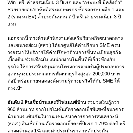
Win” ฟรี! ค่าธรรมเนียม 3 ปีแรก และ “กระบะพี่ มีคลังค้ำ”
ช่วยรายย่อย/อาชีพอิสระ/เกษตรกร ซื้อรถกระบะมือ 1 และ
2 (รวมรถ EV) ค้ำประกันนาน 7 ปี ฟรี! ค่าธรรมเนียม 3 ปี
แรก
นอกจากนี้ ทางด้านสำนักงานส่งเสริมวิสาหกิจขนาดกลาง
และขนาดย่อม (สสว.) ได้ยกศูนย์ให้คำปรึกษา SME ครบ
วงจรมาให้บริการให้คำปรึกษาด้านการขึ้นทะเบียนธุรกิจ
เบื้องต้น ช่วยเชื่อมโยงหน่วยงานในพื้นที่ที่เกี่ยวข้องกับ
ธุรกิจ ให้การสนับสนุนผ่านโครงการส่งเสริมผู้ประกอบการ
อุดหนุนงบประมาณการพัฒนาธุรกิจสูงสุด 200,000 บาท
ต่อปี พร้อมถ่ายทอดองค์ความรู้ทางธุรกิจให้กับ SME ให้
ตรงเป้า
อันดับ 2 สินเชื่อบ้านและรีไฟแนนซ์บ้าน
รวมวงเงินกู้กว่า
960 ล้านบาท จากโปรโมชั่นอัตราดอกเบี้ยพิเศษที่ธนาคาร
นำมาแข่งขันกันในงาน เช่น ธนาคารอาคารสงเคราะห์
(ธอส.) สินเชื่อบ้าน อัตราดอกเบี้ยคงที่ปีแรก 1.79% ต่อปี ฟรี
ค่าจดจำนอง 1% และค่าประเมินราคาหลักประกัน,