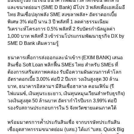
ยื่นขอกู้ในงาน เช่น ธนาคารพัฒนาวิสาหกิจขนาดกลาง
และขนาดย่อมฯ (SME D Bank) มีโปร 3 พลัสเพื่อเอสเอ็มอี
ไทย สินเชื่อปลุกพลัง SME สงขลาพลัส+ อัตราดอกเบี้ย
พิเศษ 3% ต่อปี นาน 3 ปี พลัสที่ 1 ลดค่าธรรมเนียม
วิเคราะห์โครงการ 0.5% พลัสที่ 2 รับบัตรกำนัลมูลค่า
1,000 บาท พลัสที่ 3 เข้าร่วมโปรแกรมพัฒนาธุรกิจ DX by
SME D Bank เติมความรู้
ธนาคารเพื่อการส่งออกและนำเข้าฯ (EXIM BANK) เสนอ
สินเชื่อ Soft Loan พลิกฟื้น SMEs ไทย สำหรับ SMEs ที่
ต้องการเสริมสภาพคล่อง รับมือความผันผวนการค้าโลก
อัตราดอกเบี้ย 3.00% ต่อปี 2 ปีแรก วงเงินสูงสุด 30 ล้าน
บาท, ธนาคารอิสลามฯ มีสินเชื่อฮาลาล คอนเฟิร์ม (รี
ไฟแนนซ์, เงินทุนระยะยาว, เงินทุนหมุนเวียนสำหรับธุรกิจ)
วงเงินสูงสุด 50 ล้านบาท อัตรากำไรปีแรก 3.99% ต่อปี
รองรับสถานประกอบการใน 5 จังหวัดชายแดนภาคใต้
พร้อมมาตรการค้ำประกันสินเชื่อ จากบรรษัทประกันสิน
เชื่ออุตสาหกรรมขนาดย่อม (บสย.) ได้แก่ “บสย. Quick Big