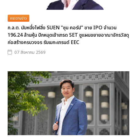
กระดานข่าว
ก.ล.ต. นับหนึ่งไฟลิ่ง SUEN "ซุน คอร์ป" ขาย IPO จำนวน
196.24 ล้านหุ้น ปักหมุดเข้าเทรด SET ชูแผนขยายอาณาจักรวัสดุ
ก่อสร้างครบวงจร รับเมกะเทรนด์ EEC
07 สิงหาคม 2569