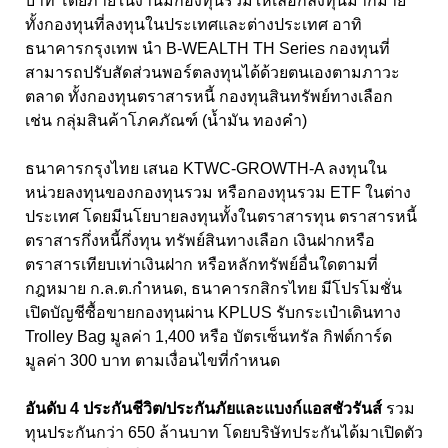
บาท โดยภายในงานมีกองทุนรวมให้เลือกลงทุนมากมาย
ทั้งกองทุนที่ลงทุนในประเทศและต่างประเทศ อาทิ
ธนาคารกรุงเทพ นำ B-WEALTH TH Series กองทุนที่
สามารถปรับสัดส่วนพอร์ตลงทุนได้ด้วยตนเองตามภาวะ
ตลาด ทั้งกองทุนตราสารหนี้ กองทุนสินทรัพย์ทางเลือก
เช่น กลุ่มสินค้าโภคภัณฑ์ (น้ำมัน ทองคำ)
ธนาคารกรุงไทย เสนอ KTWC-GROWTH-A ลงทุนใน
หน่วยลงทุนของกองทุนรวม หรือกองทุนรวม ETF ในต่าง
ประเทศ โดยมีนโยบายลงทุนทั้งในตราสารทุน ตราสารหนี้
ตราสารกึ่งหนี้กึ่งทุน ทรัพย์สินทางเลือก เงินฝากหรือ
ตราสารเทียบเท่าเงินฝาก หรือหลักทรัพย์อื่นใดตามที่
กฎหมาย ก.ล.ต.กำหนด, ธนาคารกสิกรไทย มีโปรโมชั่น
เปิดบัญชีซื้อขายกองทุนผ่าน KPLUS รับกระเป๋าเดินทาง
Trolley Bag มูลค่า 1,400 หรือ บัตรเซ็นทรัล กิฟต์การ์ด
มูลค่า 300 บาท ตามเงื่อนไขที่กำหนด
อันดับ 4 ประกันชีวิต/ประกันภัยและแบงก์แอสชัวรันส์
รวม
ทุนประกันกว่า 650 ล้านบาท โดยบริษัทประกันได้มาเปิดตัว