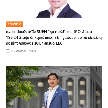
กระดานข่าว
ก.ล.ต. นับหนึ่งไฟลิ่ง SUEN "ซุน คอร์ป" ขาย IPO จำนวน
196.24 ล้านหุ้น ปักหมุดเข้าเทรด SET ชูแผนขยายอาณาจักรวัสดุ
ก่อสร้างครบวงจร รับเมกะเทรนด์ EEC
07 สิงหาคม 2569