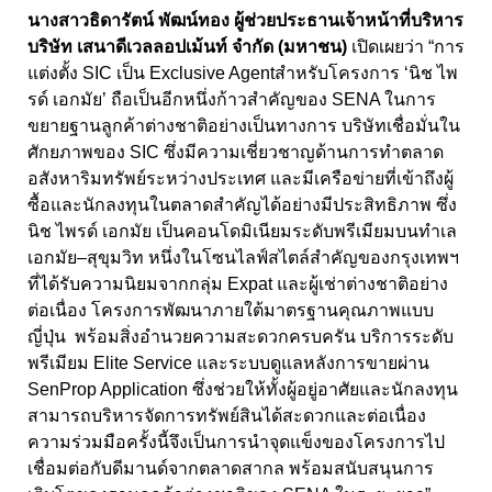
นางสาวธิดารัตน์ พัฒน์ทอง ผู้ช่วยประธานเจ้าหน้าที่บริหาร
บริษัท เสนาดีเวลลอปเม้นท์ จำกัด (มหาชน)
เปิดเผยว่า “การ
แต่งตั้ง SIC เป็น Exclusive Agent
สำหรับโครงการ ‘นิช ไพ
รด์ เอกมัย’ ถือเป็นอีกหนึ่งก้าวสำคัญของ SENA ในการ
ขยายฐานลูกค้าต่างชาติอย่างเป็นทางการ บริษัทเชื่อมั่นใน
ศักยภาพของ SIC ซึ่งมีความเชี่ยวชาญด้านการทำตลาด
อสังหาริมทรัพย์ระหว่างประเทศ และมีเครือข่ายที่เข้าถึงผู้
ซื้อและนักลงทุนในตลาดสำคัญได้อย่างมีประสิทธิภาพ ซึ่ง
นิช ไพรด์ เอกมัย เป็นคอนโดมิเนียมระดับพรีเมียมบนทำเล
เอกมัย–สุขุมวิท หนึ่งในโซนไลฟ์สไตล์สำคัญของกรุงเทพฯ
ที่ได้รับความนิยมจากกลุ่ม Expat และผู้เช่าต่างชาติอย่าง
ต่อเนื่อง โครงการพัฒนาภายใต้มาตรฐานคุณภาพแบบ
ญี่ปุ่น พร้อมสิ่งอำนวยความสะดวกครบครัน บริการระดับ
พรีเมียม Elite Service และระบบดูแลหลังการขายผ่าน
SenProp Application ซึ่งช่วยให้ทั้งผู้อยู่อาศัยและนักลงทุน
สามารถบริหารจัดการทรัพย์สินได้สะดวกและต่อเนื่อง
ความร่วมมือครั้งนี้จึงเป็นการนำจุดแข็งของโครงการไป
เชื่อมต่อกับดีมานด์จากตลาดสากล พร้อมสนับสนุนการ