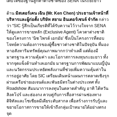
เติบโตของฐานลูกค้าต่างชาติของ SENA ในระยะยาว”
ด้าน
มิสเตอร์เคน เฉิน (
Mr. Ken Chen) ประธานเจ้าหน้าที่
บริหารและผู้ก่อตั้ง บริษัท สยาม อินเตอร์เชนจ์ จำกัด
กล่าว
ว่า “SIC รู้สึกเป็นเกียรติที่ได้รับความไว้วางใจจาก SENA
ให้ดูแลการขายหลัก (Exclusive Agent) โควตาต่างชาติ
ของโครงการ ‘นิช ไพรด์ เอกมัย’ ซึ่งเป็นโครงการที่ตอบ
โจทย์ความต้องการของผู้ซื้อชาวต่างชาติในปัจจุบัน ที่มอง
หาอสังหาริมทรัพย์คุณภาพมากกว่าทำเลดี แต่ต้องมี
มาตรฐาน ความคุ้มค่า และโอกาสการลงทุนระยะยาว ทั้ง
จากจุดแข็งด้านทำเลเอกมัย มาตรฐานการพัฒนาแบบญี่ปุ่น
และนวัตกรรมประหยัดพลังงานที่ช่วยเพิ่มความคุ้มค่าใน
การอยู่อาศัย โดย SIC เตรียมเดินหน้าแผนการตลาดเชิงรุก
ผ่านเครือข่ายเอเจนต์และพันธมิตรในต่างประเทศ ทั้ง
Roadshow สัมมนาการลงทุนในตลาดสำคัญ อาทิ ไต้หวัน
สิงคโปร์ และฮ่องกง ควบคู่กับการสื่อสารผ่านช่องทาง
ดิจิทัลและโซเชียลมีเดียระดับสากล เพื่อสร้างการรับรู้และ
ขยายโอกาสการขายให้เข้าถึงกลุ่มเป้าหมายได้อย่างตรง
จุด