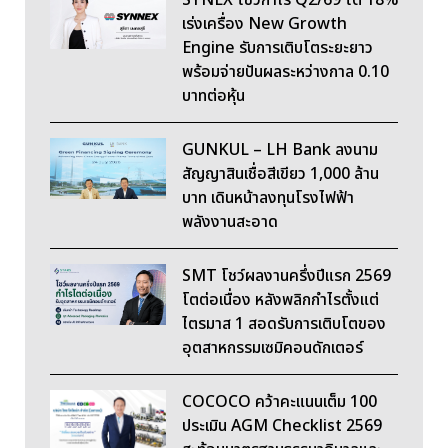
SYNEX โชว์กำไร Q2/69 โต 18%
เร่งเครื่อง New Growth
Engine รับการเติบโตระยะยาว
พร้อมจ่ายปันผลระหว่างกาล 0.10
บาทต่อหุ้น
GUNKUL – LH Bank ลงนาม
สัญญาสินเชื่อสีเขียว 1,000 ล้าน
บาท เดินหน้าลงทุนโรงไฟฟ้า
พลังงานสะอาด
SMT โชว์ผลงานครึ่งปีแรก 2569
โตต่อเนื่อง หลังพลิกกำไรตั้งแต่
ไตรมาส 1 สอดรับการเติบโตของ
อุตสาหกรรมเซมิคอนดักเตอร์
COCOCO คว้าคะแนนเต็ม 100
ประเมิน AGM Checklist 2569