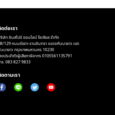
ิดต่อเรา
ริษัท อินสไปร์ ออนไลน์ โซเชียล จำกัด
8/129 ถนนรัชดา-รามอินทรา แขวงคันนายาว เขต
ันนายาว กรุงเทพมหานคร 10230
ลขประจำตัวผู้เสียภาษีอากร 0105561135791
ทร.
083 827 9833
ติดตามเรา