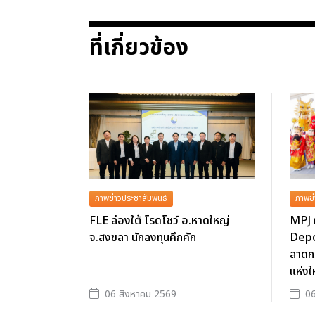
ที่เกี่ยวข้อง
ภาพข่าวประชาสัมพันธ์
ภาพข่
FLE ล่องใต้ โรดโชว์ อ.หาดใหญ่
MPJ 
จ.สงขลา นักลงทุนคึกคัก
Depo
ลาดกร
แห่งใ
06 สิงหาคม 2569
06