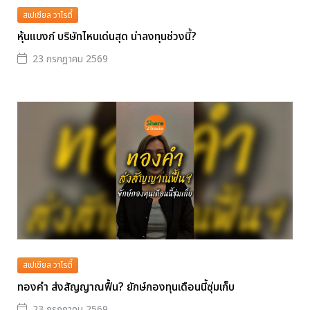
สเปเชียล วาไรตี้
หุ้นแบงก์ บริษัทไหนเด่นสุด น่าลงทุนช่วงนี้?
23 กรกฎาคม 2569
สเปเชียล วาไรตี้
ทองคำ ส่งสัญญาณฟื้น? ยักษ์กองทุนเดือนนี้ซุ่มเก็บ
23 กรกฎาคม 2569