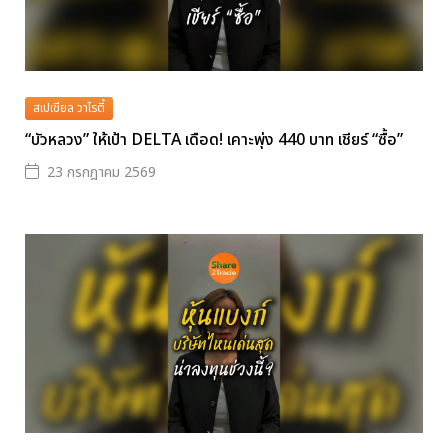
สเปเชียล วาไรตี้
“บัวหลวง” ให้เป้า DELTA เดือด! เคาะพุ่ง 440 บาท เชียร์ “ซื้อ”
23 กรกฎาคม 2569