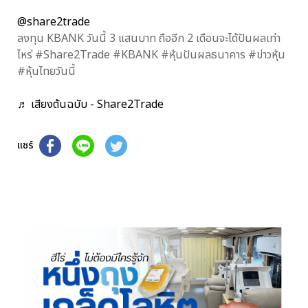
@share2trade
ลงทุน KBANK วันนี้ 3 แสนบาท ถืออีก 2 เดือนจะได้ปันผลเท่า
ไหร่ #Share2Trade #KBANK #หุ้นปันผลธนาคาร #ข่าวหุ้น
#หุ้นไทยวันนี้
♬ เสียงต้นฉบับ - Share2Trade
แชร์