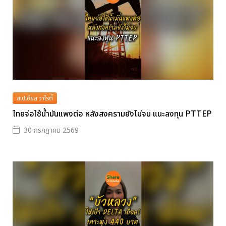
สเปเชียล วาไรตี้
ไทยจ่อใช้น้ำมันแพงต่อ หลังสงครามยังไม่จบ แนะลงทุน PTTEP
30 กรกฎาคม 2569