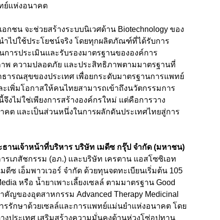
ทย์แห่งอนาคต
เอกชน จะช่วยสร้างระบบนิเวศด้าน Biotechnology ของ
ำไปใช้ประโยชน์จริง โดยทุกผลิตภัณฑ์ที่ได้รับการ
บวนการประเมินและรับรองมาตรฐานขององค์การ
คุณภาพ ความปลอดภัย และประสิทธิภาพตามมาตรฐานที่
สาธารณสุขของประเทศ เพื่อยกระดับมาตรฐานการแพทย์
ละเพิ่มโอกาสให้คนไทยสามารถเข้าถึงนวัตกรรมการ
งนี้จึงไม่ใช่เพียงการสร้างองค์กรใหม่ แต่คือการวาง
ต และเป็นส่วนหนึ่งในการผลักดันประเทศไทยสู่การ
านเจ้าหน้าที่บริหาร บริษัท เมดีซ กรุ๊ป จำกัด (มหาชน)
งค์การเภสัชกรรม (อภ.) และบริษัท เครตาน แอสโซซิเอท
เมดีซ เอ็มพาวเวอร์ จำกัด ด้วยทุนจดทะเบียนเริ่มต้น 105
Media หรือ น้ำยาเพาะเลี้ยงเซลล์ ตามมาตรฐาน Good
ดิบสำคัญของอุตสาหกรรม Advanced Therapy Medicinal
การรักษาด้วยเซลล์และการแพทย์แม่นยำแห่งอนาคต โดย
่างประเทศ เสริมสร้างความมั่นคงด้านห่วงโซ่อุปทาน