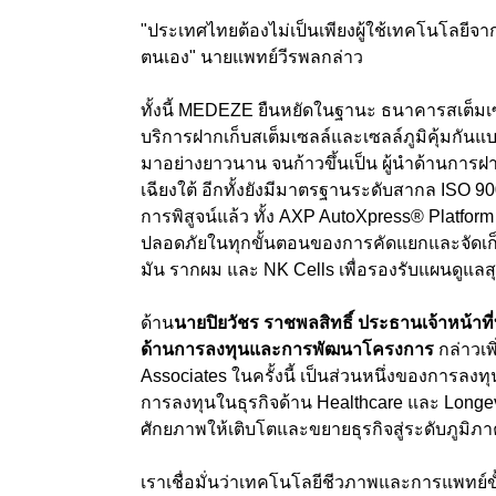
"ประเทศไทยต้องไม่เป็นเพียงผู้ใช้เทคโนโลยีจ
ตนเอง" นายแพทย์วีรพลกล่าว
ทั้งนี้ MEDEZE ยืนหยัดในฐานะ ธนาคารสเต็ม
บริการฝากเก็บสเต็มเซลล์และเซลล์ภูมิคุ้มกั
มาอย่างยาวนาน จนก้าวขึ้นเป็น ผู้นำด้านการฝา
เฉียงใต้ อีกทั้งยังมีมาตรฐานระดับสากล ISO 
การพิสูจน์แล้ว ทั้ง AXP AutoXpress® Platfo
ปลอดภัยในทุกขั้นตอนของการคัดแยกและจัดเก็บเ
มัน รากผม และ NK Cells เพื่อรองรับแผนดูแ
ด้าน
นายปิยวัชร ราชพลสิทธิ์ ประธานเจ้าหน้าที
ด้านการลงทุนและการพัฒนาโครงการ
กล่าวเ
Associates ในครั้งนี้ เป็นส่วนหนึ่งของการลงทุน
การลงทุนในธุรกิจด้าน Healthcare และ Longev
ศักยภาพให้เติบโตและขยายธุรกิจสู่ระดับภูมิภา
เราเชื่อมั่นว่าเทคโนโลยีชีวภาพและการแพทย์ข