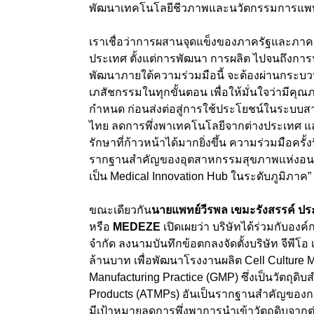
พัฒนาเทคโนโลยีชีวภาพและนวัตกรรมการแพ
เราเชื่อว่าการผสานจุดแข็งของภาครัฐและภาค
ประเทศ ตั้งแต่การพัฒนา การผลิต ไปจนถึงการน
พัฒนาภายใต้ความร่วมมือนี้ จะต้องผ่านกระ
เภสัชกรรมในทุกขั้นตอน เพื่อให้มั่นใจว่ามี
กำหนด ก่อนส่งต่อสู่การใช้ประโยชน์ในระบบ
ไทย ลดการพึ่งพาเทคโนโลยีจากต่างประเทศ แ
รักษาที่ก้าวหน้าได้มากยิ่งขึ้น ความร่วมมือครั้
รากฐานสำคัญของอุตสาหกรรมสุขภาพแห่งอนาค
เป็น Medical Innovation Hub ในระดับภูมิภาค”
ขณะเดียวกัน
นายแพทย์วีรพล เขมะรังสรรค์ ประธ
หรือ
MEDEZE
เปิดเผยว่า บริษัทได้ร่วมกับอ
จำกัด ลงนามบันทึกข้อตกลงจัดตั้งบริษัท จีพีโอ 
ล้านบาท เพื่อพัฒนาโรงงานผลิต Cell Culture 
Manufacturing Practice (GMP) ซึ่งเป็นวัตถุ
Products (ATMPs) อันเป็นรากฐานสำคัญของ
มีเป้าหมายลดการพึ่งพาการนำเข้าวัตถุดิบจากต