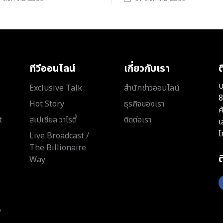
ทีวีออนไลน์
เกี่ยวกับเรา
ต
บ
Exclusive Talk
สำนักข่าวออนไลน์
8
Hot Story
ธุรกิจของเรา
ค
t
สเปเชียล วาไรตี้
ติดต่อเรา
เ
โ
Live Broadcast /
The Billionaire
Way
y