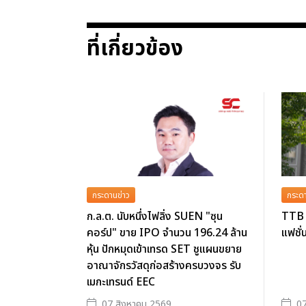
ที่เกี่ยวข้อง
กระดานข่าว
กระดา
ก.ล.ต. นับหนึ่งไฟลิ่ง SUEN "ซุน
TTB 
คอร์ป" ขาย IPO จำนวน 196.24 ล้าน
แฟชั่
หุ้น ปักหมุดเข้าเทรด SET ชูแผนขยาย
อาณาจักรวัสดุก่อสร้างครบวงจร รับ
เมกะเทรนด์ EEC
07 สิงหาคม 2569
07