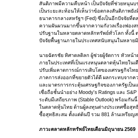
สันติภาพมีความคืบหน้า เป็นปัจจัยที่ช่วยหนุน
เป็นระยะสะท้อนให้เห็นว่าข้อตกลงสันติภาพยั
ธนาคารกลางสหรัฐฯ (Fed) ซึ่งเป็นอีกปัจจัยที่
ความผันผวนมากขึ้นจากความกังวลเรื่องฟองสบู่
ปรับฐานในหลายตลาดหลักทรัพย์ทั่วโลก ทั้งนี้ ต
ปัจจัยพื้นฐานภายในประเทศสนับสนุนในหลายมิ
นายฉัตรชัย ทิศาดลดิลก ผู้ช่วยผู้จัดการ หัวหน้
ภายในประเทศที่เป็นแรงหนุนตลาดหุ้นไทยในเด
ปรับเพิ่มคาดการณ์การเติบโตของเศรษฐกิจไทย
ภาคการส่งออกที่ขยายตัวได้ดี ผลกระทบจากควา
และมาตรการกระตุ้นเศรษฐกิจของภาครัฐเป็นแร
เชื่อถือชั้นนำอย่าง Moody’s Ratings และ S&
ระดับมีเสถียรภาพ (Stable Outlook) พร้อมกันน
ในตลาดหุ้นไทย ด้านผู้ลงทุนต่างประเทศซื้อสุท
ซื้อสุทธิสะสม ตั้งแต่ต้นปี รวม 881 ล้านเหรีย
ภาวะตลาดหลักทรัพย์ไทยเดือนมิถุนายน 2569