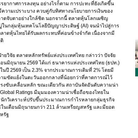
บรรยากาศการลงทุน อย่างไรก็ตาม การปะทะที่ยังเกิดขึ้น
งมีความเปราะบาง ควบคู่กับทิศทางนโยบายการเงินของ
ตลาดจับตาอย่างใกล้ชิด นอกจากนี้ ตลาดหุ้นโลกเผชิญ
ในกลุ่มหุ้นเทคโนโลยีปัญญาประดิษฐ์ (AI) จนนำไปสู่การ
ลาดหุ้นไทยได้รับผลกระทบที่ค่อนข้างจำกัด เนื่องจากมี
ติ
าฝ่ายวิจัย ตลาดหลักทรัพย์แห่งประเทศไทย กล่าวว่า ปัจจัย
ือนมิถุนายน 2569 ได้แก่ ธนาคารแห่งประเทศไทย (ธปท.)
ในปี 2569 เป็น 2.3% จากประมาณการเดิมที่ 2% โดยมี
มขัดแย้งในตะวันออกกลางที่น้อยกว่าที่คาดการณ์ไว้
งขับเคลื่อนหลัก ขณะเดียวกัน สถาบันจัดอันดับความน่า
P Global Ratings มีมุมมองความน่าเชื่อถือของไทยใน
ี้ นักวิเคราะห์ปรับขึ้นประมาณการกำไรหลายกลุ่มธุรกิจ
ธิในเดือนมิถุนายนกว่า 211 ล้านเหรียญสหรัฐ และมียอด
ญสหรัฐ