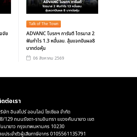
Talk of The Town
ัจจัย
ADVANC โบรกฯ การันตี ไตรมาส 2
ฟันกำไร 1.3 หมื่นลบ. ลุ้นแจกปันผล8
บาทต่อหุ้น
06 สิงหาคม 2569
ิดต่อเรา
ริษัท อินสไปร์ ออนไลน์ โซเชียล จำกัด
8/129 ถนนรัชดา-รามอินทรา แขวงคันนายาว เขต
ันนายาว กรุงเทพมหานคร 10230
ลขประจำตัวผู้เสียภาษีอากร 0105561135791