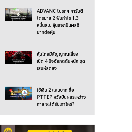
ADVANC โบรกฯ การันตี
ไตรมาส 2 ฟันกำไร 1.3
หมื่นลบ. ลุ้นแจกปันผล8
บาทต่อหุ้น
หุ้นไทยมีสัญญาณเสี่ยง!
เปิด 4 ปัจจัยกดดันหนัก ฉุด
เสน่ห์ลดลง
ใช้เงิน 2 แสนบาท ซื้อ
PTTEP หวังปันผลระหว่าง
กาล จะได้รับเท่าไหร่?