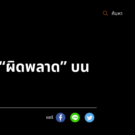
ค้นหา
น “ผิดพลาด” บน
แชร์