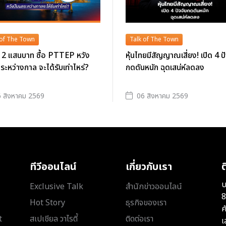
 of The Town
Talk of The Town
ิน 2 แสนบาท ซื้อ PTTEP หวัง
หุ้นไทยมีสัญญาณเสี่ยง! เปิด 4 ป
ระหว่างกาล จะได้รับเท่าไหร่?
กดดันหนัก ฉุดเสน่ห์ลดลง
 สิงหาคม 2569
06 สิงหาคม 2569
ทีวีออนไลน์
เกี่ยวกับเรา
ต
บ
Exclusive Talk
สำนักข่าวออนไลน์
8
Hot Story
ธุรกิจของเรา
ค
t
สเปเชียล วาไรตี้
ติดต่อเรา
เ