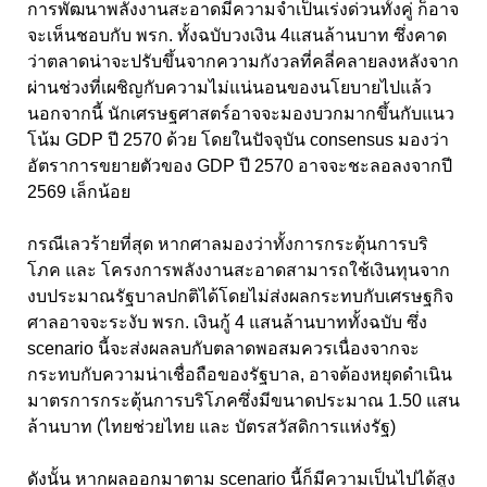
การพัฒนาพลังงานสะอาดมีความจำเป็นเร่งด่วนทั้งคู่ ก็อาจ
จะเห็นชอบกับ พรก. ทั้งฉบับวงเงิน 4แสนล้านบาท ซึ่งคาด
ว่าตลาดน่าจะปรับขึ้นจากความกังวลที่คลี่คลายลงหลังจาก
ผ่านช่วงที่เผชิญกับความไม่แน่นอนของนโยบายไปแล้ว
นอกจากนี้ นักเศรษฐศาสตร์อาจจะมองบวกมากขึ้นกับแนว
โน้ม GDP ปี 2570 ด้วย โดยในปัจจุบัน consensus มองว่า
อัตราการขยายตัวของ GDP ปี 2570 อาจจะชะลอลงจากปี
2569 เล็กน้อย
กรณีเลวร้ายที่สุด หากศาลมองว่าทั้งการกระตุ้นการบริ
โภค และ โครงการพลังงานสะอาดสามารถใช้เงินทุนจาก
งบประมาณรัฐบาลปกติได้โดยไม่ส่งผลกระทบกับเศรษฐกิจ
ศาลอาจจะระงับ พรก. เงินกู้ 4 แสนล้านบาททั้งฉบับ ซึ่ง
scenario นี้จะส่งผลลบกับตลาดพอสมควรเนื่องจากจะ
กระทบกับความน่าเชื่อถือของรัฐบาล, อาจต้องหยุดดำเนิน
มาตรการกระตุ้นการบริโภคซึ่งมีขนาดประมาณ 1.50 แสน
ล้านบาท (ไทยช่วยไทย และ บัตรสวัสดิการแห่งรัฐ)
ดังนั้น หากผลออกมาตาม scenario นี้ก็มีความเป็นไปได้สูง