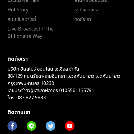
Exclusive Talk
สำนักข่าวออนไลน์
Hot Story
ธุรกิจของเรา
สเปเชียล วาไรตี้
ติดต่อเรา
Live Broadcast / The
Billionaire Way
ติดต่อเรา
บริษัท อินสไปร์ ออนไลน์ โซเชียล จำกัด
88/129 ถนนรัชดา-รามอินทรา แขวงคันนายาว เขตคันนายาว
กรุงเทพมหานคร 10230
เลขประจำตัวผู้เสียภาษีอากร 0105561135791
โทร.
083 827 9833
ติดตามเรา