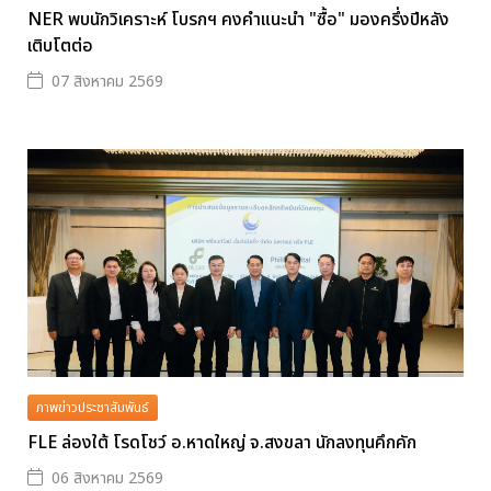
NER พบนักวิเคราะห์ โบรกฯ คงคำแนะนำ "ซื้อ" มองครึ่งปีหลัง
เติบโตต่อ
07 สิงหาคม 2569
ภาพข่าวประชาสัมพันธ์
FLE ล่องใต้ โรดโชว์ อ.หาดใหญ่ จ.สงขลา นักลงทุนคึกคัก
06 สิงหาคม 2569