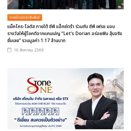
ภาพข่าวประชาสัมพันธ์
แม็คโคร-โลตัส ภายใต้ ซีพี แอ็กซ์ตร้า ร่วมกับ ซีพี เฟรช มอบ
รางวัลให้ผู้โชคดีจากแคมเปญ “Let’s Dorian อร่อยฟิน ลุ้นจริง
ยิ้มเลย” รวมมูลค่า 1.17 ล้านบาท
10 สิงหาคม 2569