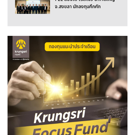
จ.สงขลา นักลงทุนคึกคัก