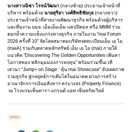
นางสาวณิชา โรจน์วัฒนา
(กลางซ้าย) ประธานเจ้าหน้าที่
บริหาร พร้อมด้วย
นายสุริยา วงศ์สิทธิชัยกุล
(กลางขวา)
ประธานเจ้าหน้าที่สายงานพัฒนาธุรกิจ พร้อมด้วยผู้บริหาร
และทีมงาน บมจ. เอ็มเอ็มเอ็ม แคปปิตอล หรือ MMM ร่วม
ตอกย้ำความแข็งแกร่งทางธุรกิจ ภายในงาน “mai Forum
2026 ครั้งที่ 10” จัดโดยสมาคมบริษัทจดทะเบียนเอ็ม เอ ไอ
(maiA) ร่วมกับตลาดหลักทรัพย์ เอ็ม เอ ไอ (mai) ภายใต้
แนวคิด “Discovering The Golden Opportunities เฟ้นหา
โอกาสทอง พลิกมุมมองการลงทุน” พร้อมร่วมขึ้นเวที
เสวนา “Jump+ on Stage : หุ้น mai Showcase” อัปเดตภาพ
รวมธุรกิจ สู่กลยุทธ์การเติบโตในอนาคต ผ่านการสร้าง
อาณาจักรการเงินอสังหาฯ ครบวงจร (Property Finance)
ณ โรงแรมเซ็นทารา แกรนด์ แอท เซ็นทรัลเวิลด์
MMM