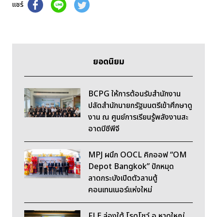
แชร์
ยอดนิยม
BCPG ให้การต้อนรับสำนักงาน
ปลัดสำนักนายกรัฐมนตรีเข้าศึกษาดู
งาน ณ ศูนย์การเรียนรู้พลังงานสะ
อาดบีซีพีจี
MPJ ผนึก OOCL คิกออฟ “OM
Depot Bangkok” ปักหมุด
ลาดกระบังเปิดตัวลานตู้
คอนเทนเนอร์แห่งใหม่
FLE ล่องใต้ โรดโชว์ อ.หาดใหญ่