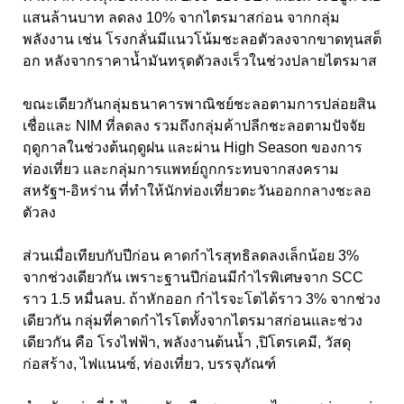
แสนล้านบาท ลดลง 10% จากไตรมาสก่อน จากกลุ่ม
พลังงาน เช่น โรงกลั่นมีแนวโน้มชะลอตัวลงจากขาดทุนสต็
อก หลังจากราคาน้ำมันทรุดตัวลงเร็วในช่วงปลายไตรมาส
ขณะเดียวกันกลุ่มธนาคารพาณิชย์ชะลอตามการปล่อยสิน
เชื่อและ NIM ที่ลดลง รวมถึงกลุ่มค้าปลีกชะลอตามปัจจัย
ฤดูกาลในช่วงต้นฤดูฝน และผ่าน High Season ของการ
ท่องเที่ยว และกลุ่มการแพทย์ถูกกระทบจากสงคราม
สหรัฐฯ-อิหร่าน ที่ทำให้นักท่องเที่ยวตะวันออกกลางชะลอ
ตัวลง
ส่วนเมื่อเทียบกับปีก่อน คาดกำไรสุทธิลดลงเล็กน้อย 3%
จากช่วงเดียวกัน เพราะฐานปีก่อนมีกำไรพิเศษจาก SCC
ราว 1.5 หมื่นลบ. ถ้าหักออก กำไรจะโตได้ราว 3% จากช่วง
เดียวกัน กลุ่มที่คาดกำไรโตทั้งจากไตรมาสก่อนและช่วง
เดียวกัน คือ โรงไฟฟ้า, พลังงานต้นน้ำ ,ปิโตรเคมี, วัสดุ
ก่อสร้าง, ไฟแนนซ์, ท่องเที่ยว, บรรจุภัณฑ์