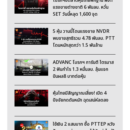
โบรกฯชี้ตลาดหุ้นไทยพักฐาน ผงะ!
แรงขายต่างชาติ 6 พันลบ. หวั่น
SET วันนี้หลุด 1,600 จุด
5 หุ้น วานนี้โดนแรงขาย NVDR
พบขายสุทธิรวม 4.78 พันลบ. PTT
โดนหนักสุดกว่า 1.5 พันล้าน
ADVANC โบรกฯ การันตี ไตรมาส
2 ฟันกำไร 1.3 หมื่นลบ. ลุ้นแจก
ปันผล8 บาทต่อหุ้น
หุ้นไทยมีสัญญาณเสี่ยง! เปิด 4
ปัจจัยกดดันหนัก ฉุดเสน่ห์ลดลง
ใช้เงิน 2 แสนบาท ซื้อ PTTEP หวัง