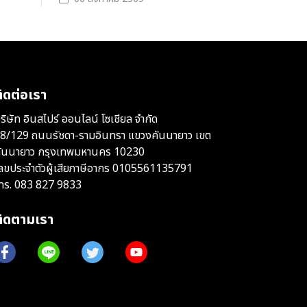
ิดต่อเรา
ริษัท อินสไปร์ ออนไลน์ โซเชียล จำกัด
8/129 ถนนรัชดา-รามอินทรา แขวงคันนายาว เขต
ันนายาว กรุงเทพมหานคร 10230
ลขประจำตัวผู้เสียภาษีอากร 0105561135791
ทร.
083 827 9833
ติดตามเรา