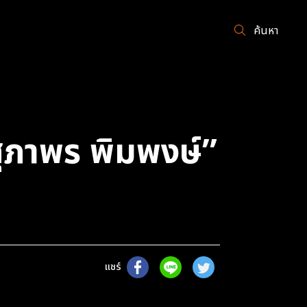
ค้นหา
สุภาพร พิมพงษ์”
แชร์