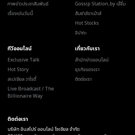
ภาพข่าวประชาสัมพันธ์
Gossip Station..by เจ๊จิ๋ม
เรื่องเด่นวันนี้
ส้มซ่าส์ขาเม้าส์
Hot Stocks
จิปาถะ
ทีวีออนไลน์
เกี่ยวกับเรา
Exclusive Talk
สำนักข่าวออนไลน์
Hot Story
ธุรกิจของเรา
สเปเชียล วาไรตี้
ติดต่อเรา
Live Broadcast / The
Billionaire Way
ติดต่อเรา
บริษัท อินสไปร์ ออนไลน์ โซเชียล จำกัด