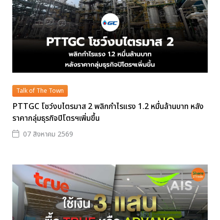
Talk of The Town
PTTGC โชว์งบไตรมาส 2 พลิกกำไรแรง 1.2 หมื่นล้านบาท หลัง
ราคากลุ่มธุรกิจปิโตรฯเพิ่มขึ้น
07 สิงหาคม 2569