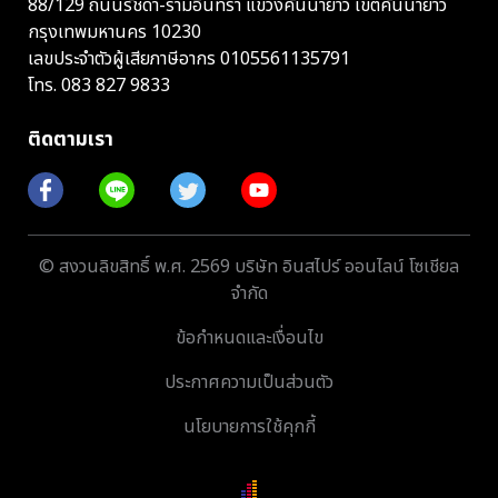
88/129 ถนนรัชดา-รามอินทรา แขวงคันนายาว เขตคันนายาว
กรุงเทพมหานคร 10230
เลขประจำตัวผู้เสียภาษีอากร 0105561135791
โทร.
083 827 9833
ติดตามเรา
© สงวนลิขสิทธิ์ พ.ศ. 2569 บริษัท อินสไปร์ ออนไลน์ โซเชียล
จำกัด
ข้อกำหนดและเงื่อนไข
ประกาศความเป็นส่วนตัว
นโยบายการใช้คุกกี้