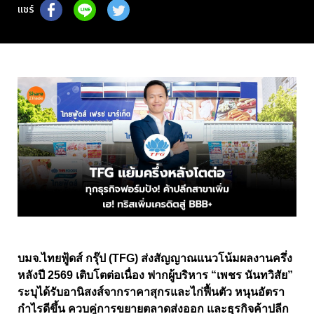
แชร์
บมจ.ไทยฟู้ดส์ กรุ๊ป (TFG) ส่งสัญญาณแนวโน้มผลงานครึ่ง
หลังปี 2569 เติบโตต่อเนื่อง ฟากผู้บริหาร “เพชร นันทวิสัย”
ระบุได้รับอานิสงส์จากราคาสุกรและไก่ฟื้นตัว หนุนอัตรา
กำไรดีขึ้น ควบคู่การขยายตลาดส่งออก และธุรกิจค้าปลีก