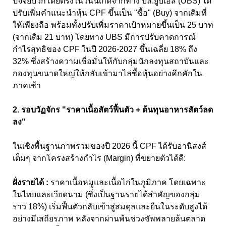
ปัจจัยบวกโดยตรงในวันนี้เกิดจากทาง บล.ยูบีเอส (UBS) ได้
ปรับเพิ่มคำแนะนำหุ้น CPF ขึ้นเป็น "ซื้อ" (Buy) จากเดิมที่
ให้เพียงถือ พร้อมทั้งปรับเพิ่มราคาเป้าหมายขึ้นเป็น 25 บาท
(จากเดิม 21 บาท) โดยทาง UBS มีการปรับคาดการณ์
กำไรสุทธิของ CPF ในปี 2026-2027 ขึ้นเฉลี่ย 18% ถึง
32% ซึ่งสร้างความเชื่อมั่นให้กับกลุ่มนักลงทุนสถาบันและ
กองทุนขนาดใหญ่ให้กลับเข้ามาไล่ซื้อหุ้นอย่างคึกคักใน
ภาคเช้า
2. รอบวัฏจักร "ราคาเนื้อสัตว์ฟื้นตัว + ต้นทุนอาหารสัตว์ลด
ลง"
ในเชิงพื้นฐานภาพรวมของปี 2026 นี้ CPF ได้รับอานิสงส์
เต็มๆ จากโครงสร้างกำไร (Margin) ที่ขยายตัวได้ดี:
ฝั่งรายได้ :
ราคาเนื้อหมูและเนื้อไก่ในภูมิภาค โดยเฉพาะ
ในไทยและเวียดนาม (ซึ่งเป็นฐานรายได้สำคัญของกลุ่ม
ราว 18%) เริ่มฟื้นตัวกลับเข้าสู่สมดุลและยืนในระดับสูงได้
อย่างมีเสถียรภาพ หลังจากผ่านพ้นช่วงซัพพลายล้นตลาด