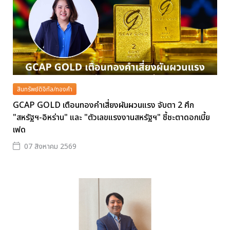
สินทรัพย์ดิจิทัล/ทองคำ
GCAP GOLD เตือนทองคำเสี่ยงผันผวนแรง จับตา 2 ศึก
"สหรัฐฯ-อิหร่าน" และ "ตัวเลขแรงงานสหรัฐฯ" ชี้ชะตาดอกเบี้ย
เฟด
07 สิงหาคม 2569