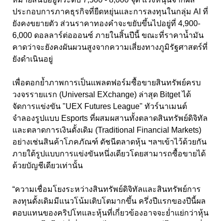
ประกอบการภาคธุรกิจที่ยืดหยุ่นและการลงทุนในกลุ่ม AI ที่
ยังคงขยายตัว ส่วนราคาทองคำจะขยับขึ้นไปอยู่ที่ 4,900-
6,000 ดอลลาร์ต่อออนซ์ ภายในสิ้นปีนี้ ขณะที่ราคาน้ำมัน
คาดว่าจะยังคงผันผวนสูงจากความเสี่ยงทางภูมิรัฐศาสตร์ที่
ยังดำเนินอยู่
เพื่อตอกย้ำภาพการเป็นแพลตฟอร์มซื้อขายสินทรัพย์ครบ
วงจรรายแรก (Universal EXchange) ล่าสุด Bitget ได้
จัดการแข่งขัน "UEX Futures League" ทัวร์นาเมนต์
จำลองรูปแบบ Esports ที่ผสมผสานทั้งตลาดสินทรัพย์ดิจิทัล
และตลาดการเงินดั้งเดิม (Traditional Financial Markets)
อย่างเช่นสินค้าโภคภัณฑ์ ดัชนีตลาดหุ้น ฯลฯเข้าไว้ด้วยกัน
ภายใต้รูปแบบการแข่งขันหนึ่งเดียวโดยสามารถซื้อขายได้
ด้วยบัญชีเดียวเท่านั้น
“ความเชื่อมโยงระหว่างสินทรัพย์ดิจิทัลและสินทรัพย์การ
ลงทุนดั้งเดิมมีแนวโน้มเติบโตมากขึ้น ครึ่งปีแรกของปีนี้ผล
ตอบแทนของคริปโทและหุ้นที่เกี่ยวข้องอาจจะย่ำแย่กว่าหุ้น