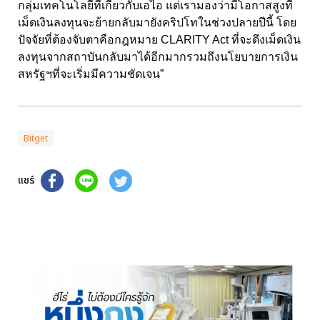
กลุ่มเทคโนโลยีที่เกี่ยวกับเอไอ แต่เรามองว่ามีโอกาสสูงที่
เม็ดเงินลงทุนจะย้ายกลับมายังคริปโทในช่วงปลายปีนี้ โดย
ปัจจัยที่ต้องจับตาคือกฎหมาย CLARITY Act ที่จะดึงเม็ดเงิน
ลงทุนจากสถาบันกลับมาได้อีกมากรวมถึงนโยบายการเงิน
สหรัฐฯที่จะเริ่มมีความชัดเจน”
Bitget
แชร์