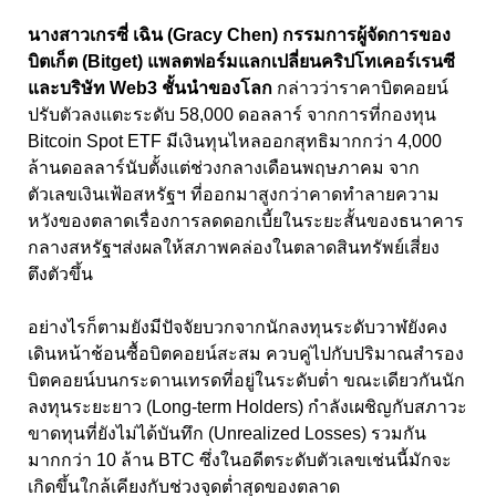
นางสาวเกรซี่ เฉิน (Gracy Chen) กรรมการผู้จัดการของ
บิตเก็ต (Bitget) แพลตฟอร์มแลกเปลี่ยนคริปโทเคอร์เรนซี
และบริษัท Web3 ชั้นนำของโลก
กล่าวว่าราคาบิตคอยน์
ปรับตัวลงแตะระดับ 58,000 ดอลลาร์ จากการที่กองทุน
Bitcoin Spot ETF มีเงินทุนไหลออกสุทธิมากกว่า 4,000
ล้านดอลลาร์นับตั้งแต่ช่วงกลางเดือนพฤษภาคม จาก
ตัวเลขเงินเฟ้อสหรัฐฯ ที่ออกมาสูงกว่าคาดทำลายความ
หวังของตลาดเรื่องการลดดอกเบี้ยในระยะสั้นของธนาคาร
กลางสหรัฐฯส่งผลให้สภาพคล่องในตลาดสินทรัพย์เสี่ยง
ตึงตัวขึ้น
อย่างไรก็ตามยังมีปัจจัยบวกจากนักลงทุนระดับวาฬยังคง
เดินหน้าช้อนซื้อบิตคอยน์สะสม ควบคู่ไปกับปริมาณสำรอง
บิตคอยน์บนกระดานเทรดที่อยู่ในระดับต่ำ ขณะเดียวกันนัก
ลงทุนระยะยาว (Long-term Holders) กำลังเผชิญกับสภาวะ
ขาดทุนที่ยังไม่ได้บันทึก (Unrealized Losses) รวมกัน
มากกว่า 10 ล้าน BTC ซึ่งในอดีตระดับตัวเลขเช่นนี้มักจะ
เกิดขึ้นใกล้เคียงกับช่วงจุดต่ำสุดของตลาด