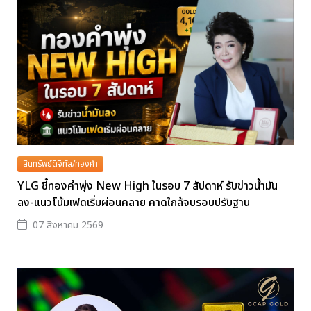
สินทรัพย์ดิจิทัล/ทองคำ
YLG ชี้ทองคำพุ่ง New High ในรอบ 7 สัปดาห์ รับข่าวน้ำมัน
ลง-แนวโน้มเฟดเริ่มผ่อนคลาย คาดใกล้จบรอบปรับฐาน
07 สิงหาคม 2569