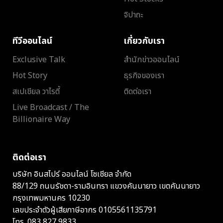
จิปาถะ
ทีวีออนไลน์
เกี่ยวกับเรา
Exclusive Talk
สำนักข่าวออนไลน์
Hot Story
ธุรกิจของเรา
สเปเชียล วาไรตี้
ติดต่อเรา
Live Broadcast / The
Billionaire Way
ติดต่อเรา
บริษัท อินสไปร์ ออนไลน์ โซเชียล จำกัด
88/129 ถนนรัชดา-รามอินทรา แขวงคันนายาว เขตคันนายาว
กรุงเทพมหานคร 10230
เลขประจำตัวผู้เสียภาษีอากร 0105561135791
โทร.
083 827 9833