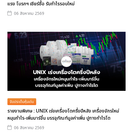
แรง โบรกฯ เชียร์ซื้อ รับกำไรรอบใหม่
06 สิงหาคม 2569
จับประเด็นหุ้นเด่น
รายงานพิเศษ : UNIX เร่งเครื่องโตครึ่งปีหลัง เครื่องจักรใหม่
หนุนกำไร-เพิ่มมาร์จิ้น บรรจุภัณฑ์มูลค่าเพิ่ม ปูทางกำไรโต
06 สิงหาคม 2569