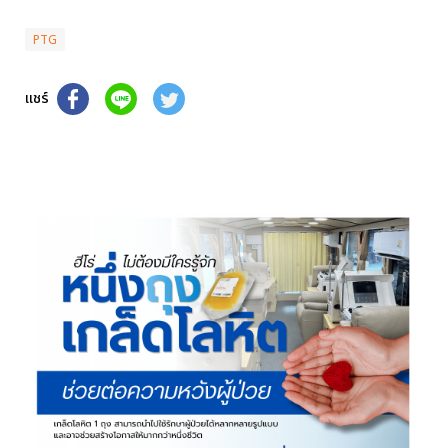
PTG
แชร์