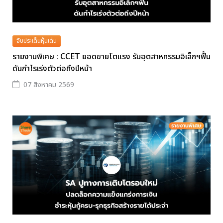
จับประเด็นหุ้นเด่น
รายงานพิเศษ : CCET ยอดขายโตแรง รับอุตสาหกรรมอิเล็กฯฟื้น
ดันกำไรเร่งตัวต่อถึงปีหน้า
07 สิงหาคม 2569