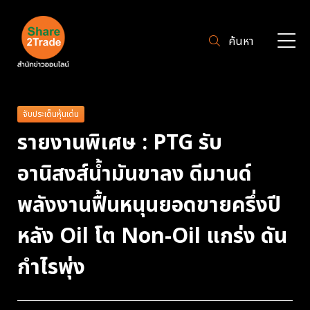
ค้นหา
จับประเด็นหุ้นเด่น
รายงานพิเศษ : PTG รับ
อานิสงส์น้ำมันขาลง ดีมานด์
พลังงานฟื้นหนุนยอดขายครึ่งปี
หลัง Oil โต Non-Oil แกร่ง ดัน
กำไรพุ่ง