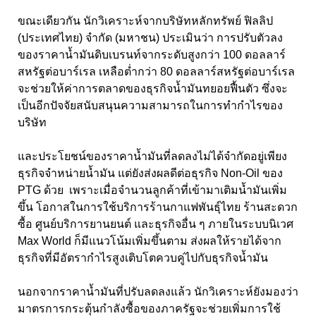
ขณะเดียวกัน นักวิเคราะห์จากบริษัทหลักทรัพย์ ฟิลลิป
(ประเทศไทย) จำกัด (มหาชน) ประเมินว่า การปรับตัวลง
ของราคาน้ำมันดิบเบรนท์จากระดับสูงกว่า 100 ดอลลาร์
สหรัฐต่อบาร์เรล เหลือต่ำกว่า 80 ดอลลาร์สหรัฐต่อบาร์เรล
จะช่วยให้ค่าการตลาดของธุรกิจน้ำมันทยอยฟื้นตัว ซึ่งจะ
เป็นอีกปัจจัยสนับสนุนความสามารถในการทำกำไรของ
บริษัท
และประโยชน์ของราคาน้ำมันที่ลดลงไม่ได้จำกัดอยู่เพียง
ธุรกิจจำหน่ายน้ำมัน แต่ยังส่งผลดีต่อธุรกิจ Non-Oil ของ
PTG ด้วย เพราะเมื่อจำนวนลูกค้าที่เข้ามาเติมน้ำมันเพิ่ม
ขึ้น โอกาสในการใช้บริการร้านกาแฟพันธุ์ไทย ร้านสะดวก
ซื้อ ศูนย์บริการยานยนต์ และธุรกิจอื่น ๆ ภายในระบบนิเวศ
Max World ก็มีแนวโน้มเพิ่มขึ้นตาม ส่งผลให้รายได้จาก
ธุรกิจที่มีอัตรากำไรสูงเติบโตควบคู่ไปกับธุรกิจน้ำมัน
นอกจากราคาน้ำมันที่ปรับลดลงแล้ว นักวิเคราะห์ยังมองว่า
มาตรการกระตุ้นกำลังซื้อของภาครัฐจะช่วยเพิ่มการใช้