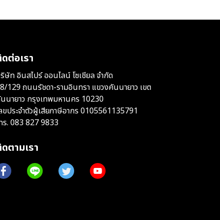
ิดต่อเรา
ริษัท อินสไปร์ ออนไลน์ โซเชียล จำกัด
8/129 ถนนรัชดา-รามอินทรา แขวงคันนายาว เขต
ันนายาว กรุงเทพมหานคร 10230
ลขประจำตัวผู้เสียภาษีอากร 0105561135791
ทร.
083 827 9833
ติดตามเรา