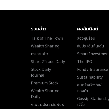
รวมข่าว
คอลัมนิสต์
Talk of The Town
ส่องหุ้นร้อน
Wealth Sharing
จับประเด็นหุ้นเด่น
กระดานข่าว
Smart Investmen
Share2Trade Daily
The IPO
Stock Daily
Fund / Insurance
Journal
Sustainability
Premium Stock
สินทรัพย์ดิจิทัล/
Wealth Sharing
ทองคำ
Daily
Gossip Station..b
ภาพข่าวประชาสัมพันธ์
เจ๊จิ๋ม