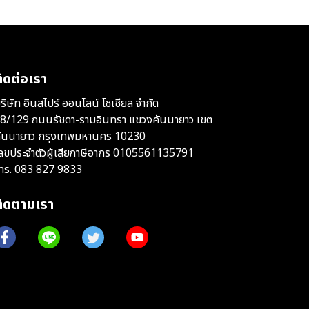
ิดต่อเรา
ริษัท อินสไปร์ ออนไลน์ โซเชียล จำกัด
8/129 ถนนรัชดา-รามอินทรา แขวงคันนายาว เขต
ันนายาว กรุงเทพมหานคร 10230
ลขประจำตัวผู้เสียภาษีอากร 0105561135791
ทร.
083 827 9833
ติดตามเรา