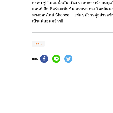
กรอบ ฟู ไม่อมน้ำมัน เปิดประสบการณ์ขนมยุคให
แอนด์ ชีส ที่อร่อยเข้มข้น ครบรส ตอบโจทย์คนรุ
ทางออนไลน์ Shopee... แฟนๆ มังกรคู่อย่ารอช
เป้าแน่นอนคร้าา!!
TWPC
แชร์