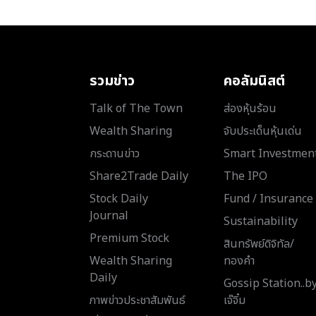
รวมข่าว
คอลัมนิสต์
Talk of The Town
ส่องหุ้นร้อน
Wealth Sharing
จับประเด็นหุ้นเด่น
กระดานข่าว
Smart Investmen
Share2Trade Daily
The IPO
Stock Daily
Fund / Insurance
Journal
Sustainability
Premium Stock
สินทรัพย์ดิจิทัล/
Wealth Sharing
ทองคำ
Daily
Gossip Station..b
ภาพข่าวประชาสัมพันธ์
เจ๊จิ๋ม