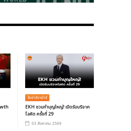
ส้มซ่าส์ขาเม้าส์
owth
EKH ชวนทำบุญใหญ่! เปิดรับบริจาค
โลหิต ครั้งที่ 29
03 สิงหาคม 2569