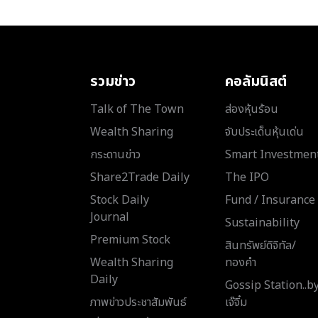
รวมข่าว
คอลัมนิสต์
Talk of The Town
ส่องหุ้นร้อน
Wealth Sharing
จับประเด็นหุ้นเด่น
กระดานข่าว
Smart Investmen
Share2Trade Daily
The IPO
Stock Daily
Fund / Insurance
Journal
Sustainability
Premium Stock
สินทรัพย์ดิจิทัล/
Wealth Sharing
ทองคำ
Daily
Gossip Station..b
ภาพข่าวประชาสัมพันธ์
เจ๊จิ๋ม