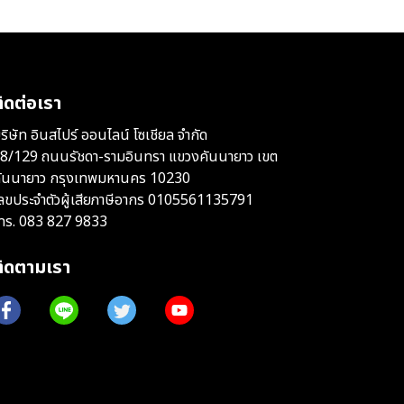
ิดต่อเรา
ริษัท อินสไปร์ ออนไลน์ โซเชียล จำกัด
8/129 ถนนรัชดา-รามอินทรา แขวงคันนายาว เขต
ันนายาว กรุงเทพมหานคร 10230
ลขประจำตัวผู้เสียภาษีอากร 0105561135791
ทร.
083 827 9833
ติดตามเรา