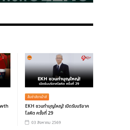
ส้มซ่าส์ขาเม้าส์
owth
EKH ชวนทำบุญใหญ่! เปิดรับบริจาค
โลหิต ครั้งที่ 29
03 สิงหาคม 2569