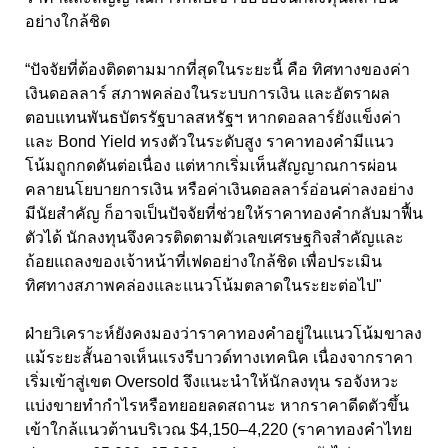
อย่างใกล้ชิด
“ปัจจัยที่ต้องติดตามมากที่สุดในระยะนี้ คือ ทิศทางของค่า
เงินดอลลาร์ สภาพคล่องในระบบการเงิน และอัตราผล
ตอบแทนพันธบัตรรัฐบาลสหรัฐฯ หากดอลลาร์ยังแข็งค่า
และ Bond Yield ทรงตัวในระดับสูง ราคาทองคำมีแนว
โน้มถูกกดดันต่อเนื่อง แต่หากเริ่มเห็นสัญญาณการผ่อน
คลายนโยบายการเงิน หรือค่าเงินดอลลาร์อ่อนค่าลงอย่าง
มีนัยสำคัญ ก็อาจเป็นปัจจัยที่ช่วยให้ราคาทองคำกลับมาฟื้น
ตัวได้ นักลงทุนจึงควรติดตามตัวเลขเศรษฐกิจสำคัญและ
ถ้อยแถลงของเจ้าหน้าที่เฟดอย่างใกล้ชิด เพื่อประเมิน
ทิศทางสภาพคล่องและแนวโน้มตลาดในระยะต่อไป"
ฝ่ายวิเคราะห์ยังคงมองว่าราคาทองคำอยู่ในแนวโน้มขาลง
แม้ระยะสั้นอาจเห็นแรงรีบาวด์ทางเทคนิค เนื่องจากราคา
เริ่มเข้าสู่เขต Oversold จึงแนะนำให้นักลงทุน รอจังหวะ
แบ่งขายทำกำไรหรือทยอยลดสถานะ หากราคาดีดตัวขึ้น
เข้าใกล้แนวต้านบริเวณ $4,150–4,220 (ราคาทองคำไทย