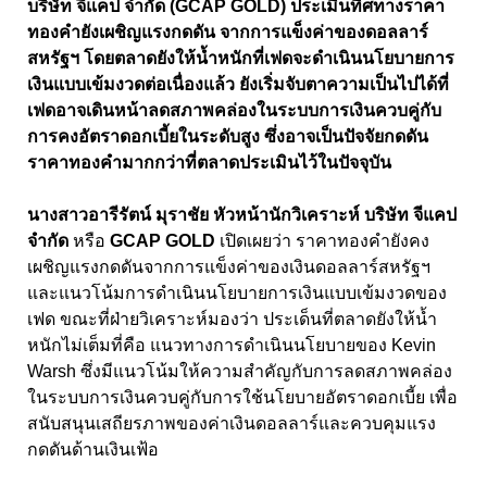
บริษัท จีแคป จำกัด (GCAP GOLD) ประเมินทิศทางราคา
ทองคำยังเผชิญแรงกดดัน จากการแข็งค่าของดอลลาร์
สหรัฐฯ โดยตลาดยังให้น้ำหนักที่เฟดจะดำเนินนโยบายการ
เงินแบบเข้มงวดต่อเนื่องแล้ว ยังเริ่มจับตาความเป็นไปได้ที่
เฟดอาจเดินหน้าลดสภาพคล่องในระบบการเงินควบคู่กับ
การคงอัตราดอกเบี้ยในระดับสูง ซึ่งอาจเป็นปัจจัยกดดัน
ราคาทองคำมากกว่าที่ตลาดประเมินไว้ในปัจจุบัน
นางสาวอารีรัตน์ มุราชัย หัวหน้านักวิเคราะห์ บริษัท จีแคป
จำกัด
หรือ
GCAP GOLD
เปิดเผยว่า ราคาทองคำยังคง
เผชิญแรงกดดันจากการแข็งค่าของเงินดอลลาร์สหรัฐฯ
และแนวโน้มการดำเนินนโยบายการเงินแบบเข้มงวดของ
เฟด ขณะที่ฝ่ายวิเคราะห์มองว่า ประเด็นที่ตลาดยังให้น้ำ
หนักไม่เต็มที่คือ แนวทางการดำเนินนโยบายของ Kevin
Warsh ซึ่งมีแนวโน้มให้ความสำคัญกับการลดสภาพคล่อง
ในระบบการเงินควบคู่กับการใช้นโยบายอัตราดอกเบี้ย เพื่อ
สนับสนุนเสถียรภาพของค่าเงินดอลลาร์และควบคุมแรง
กดดันด้านเงินเฟ้อ