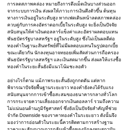
การลดสภาพคล่อง หมายถึงการดึงเม็ดเงินบางส่วนออก
จากระบบการเงิน ส่งผลให้ภาวะการเงินตึงตัวขึ้น ต้นทุน
ทางการเงินอยู่ในระดับสูง หากเฟดเดินหน้าลดสภาพคล่อง
ควบคู่กับการคงอัตราดอกเบี้ยในระดับสูง จะยิ่งเป็นปัจจัย
สนับสนุนให้ค่าเงินดอลลาร์แข็งค่าและอัตราผลตอบแทน
พันธบัตรรัฐบาลสหรัฐฯ อยู่ในระดับสูง ซึ่งไม่เป็นผลดีต่อ
ทองคำในฐานะสินทรัพย์ที่ไม่มีผลตอบแทนในรูปดอกเบี้ย
ขณะเดียวกัน นักลงทุนอาจทยอยเพิ่มสัดส่วนการถือครอง
พันธบัตรรัฐบาลสหรัฐฯ และเงินสดมากขึ้น ส่งผลให้แรงซื้อ
ทองคำในระยะสั้นยังมีแนวโน้มชะลอตัว
อย่างไรก็ตาม แม้ภาพระยะสั้นยังถูกกดดัน แต่หาก
พิจารณาปัจจัยพื้นฐานระยะยาว ทองคำยังคงได้รับแรง
สนับสนุนจากการเข้าซื้อสะสมของธนาคารกลางทั่วโลก
การกระจายความเสี่ยงออกจากเงินดอลลาร์ รวมถึงความ
ไม่แน่นอนด้านภูมิรัฐศาสตร์ ซึ่งยังเป็นปัจจัยสำคัญที่ช่วย
จำกัด Downside ของราคาทองคำในระยะยาว ดังนั้นจึง
มองว่าการอ่อนตัวในระยะนี้ควรติดตามการสร้างฐาน
ราคาและสัญญาณการกลับเข้าซื้อของนักลงทุนสถาบัน