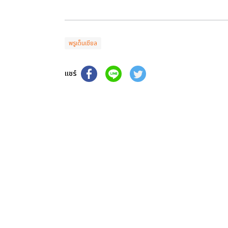
พรูเด็นเชียล
แชร์