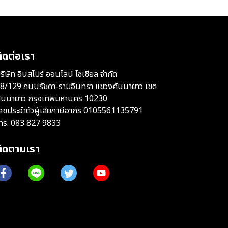
ิดต่อเรา
ริษัท อินสไปร์ ออนไลน์ โซเชียล จำกัด
8/129 ถนนรัชดา-รามอินทรา แขวงคันนายาว เขต
ันนายาว กรุงเทพมหานคร 10230
ลขประจำตัวผู้เสียภาษีอากร 0105561135791
ทร.
083 827 9833
ติดตามเรา