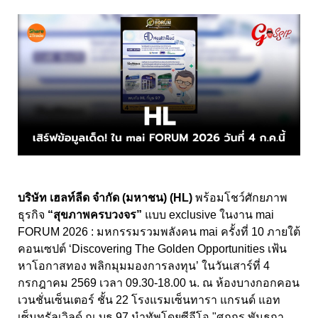
บริษัท เฮลท์ลีด จำกัด (มหาชน) (HL)
พร้อมโชว์ศักยภาพ
ธุรกิจ
“สุขภาพครบวงจร”
แบบ exclusive ในงาน mai
FORUM 2026 : มหกรรมรวมพลังคน mai ครั้งที่ 10 ภายใต้
คอนเซปต์ ‘Discovering The Golden Opportunities เฟ้น
หาโอกาสทอง พลิกมุมมองการลงทุน’ ในวันเสาร์ที่ 4
กรกฎาคม 2569 เวลา 09.30-18.00 น. ณ ห้องบางกอกคอน
เวนชั่นเซ็นเตอร์ ชั้น 22 โรงแรมเซ็นทารา แกรนด์ แอท
เซ็นทรัลเวิลด์ ณ บูธ 97 นำทัพโดยซีอีโอ "ศุภกร พันธุกา