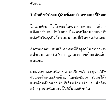
ชัดเจน
3. ดักเก็งกำไรงบ Q2 แข็งแกร่ง ควบสตอรี่ปันผ
โมเมนตัมกำไรโตต่อเนื่อง: ตลาดคาดการณ์ว่
แข็งแกร่งและเติบโตต่อเนื่องจากไตรมาสแรกท
แข่งขันในธุรกิจโทรคมนาคมที่เริ่มทรงตัวและส
อัตราผลตอบแทนเงินปันผลที่ดึงดูด: ในสภาวะตลาด
สม่ำเสมอและให้ Yield สูง จะกลายเป็นแม่เหล็ก
แน่นอน
มุมมองทางเทคนิค: บล. เอเซีย พลัส ระบุว่า AD
ซึ่งแรงซื้อที่ทะลักเข้ามาในเซสชันเช้า ส่
แนวต้านดังกล่าวเป็นที่เรียบร้อยแล้ว แนะนำต
สร้างฐานเหนือแนวนี้ได้มั่นคงเพียงใด