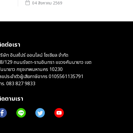
04 สิงหาคม 2569
ิดต่อเรา
ริษัท อินสไปร์ ออนไลน์ โซเชียล จำกัด
8/129 ถนนรัชดา-รามอินทรา แขวงคันนายาว เขต
ันนายาว กรุงเทพมหานคร 10230
ลขประจำตัวผู้เสียภาษีอากร 0105561135791
ทร.
083 827 9833
ติดตามเรา