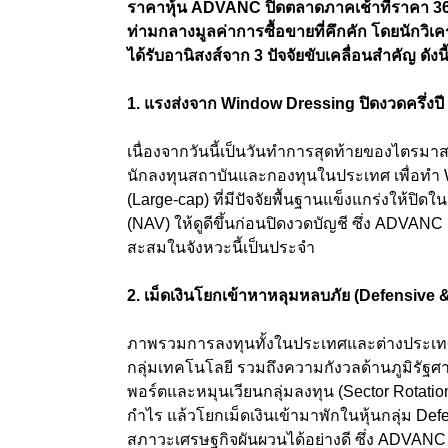
ราคาหุ้น ADVANC ปิดตลาดภาคเช้าที่ราคา 365.
ท่ามกลางมูลค่าการซื้อขายที่คึกคัก โดยนักวิเ
ได้รับอานิสงส์จาก 3 ปัจจัยขับเคลื่อนสำคัญ ดังนี
1. แรงส่งจาก Window Dressing ปิดงวดครึ่งปี
เนื่องจากวันนี้เป็นวันทำการสุดท้ายของไตรมาส
นักลงทุนสถาบันและกองทุนในประเทศ เพื่อทำ W
(Large-cap) ที่มีปัจจัยพื้นฐานแข็งแกร่งให้ปิด
(NAV) ให้ดูดีขึ้นก่อนปิดงวดบัญชี ซึ่ง ADVANC ถ
สะสมในจังหวะนี้เป็นประจำ
2. เม็ดเงินโยกเข้าหาหลุมหลบภัย (Defensive 
ภาพรวมการลงทุนทั้งในประเทศและต่างประเทศช
กลุ่มเทคโนโลยี รวมถึงความกังวลด้านภูมิรัฐศาส
พอร์ตและหมุนเวียนกลุ่มลงทุน (Sector Rotation)
กำไร แล้วโยกเม็ดเงินเข้ามาพักในหุ้นกลุ่ม De
สภาวะเศรษฐกิจผันผวนได้อย่างดี ซึ่ง ADVANC 