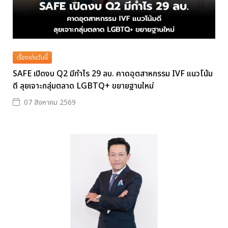
เรื่องเด่นวันนี้
SAFE เปิดงบ Q2 มีกำไร 29 ลบ. คาดอุตสาหกรรม IVF แนวโน้ม
ดี ลุยเจาะกลุ่มตลาด LGBTQ+ ขยายฐานใหม่
07 สิงหาคม 2569