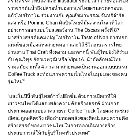
สร้างสรรค์โฆษณาและ Illustrator ระดับโลก ถ่ายทอดเรื่อง
ราวจากต้นน้ำถึงปลายน้ำของกาแฟไทยผ่านลวดลายบน
แก้วไทยริกาโน ร่วมงานกับ คุณธัชมาพรรณ จันทร์จำรัส
แสง หรือ Pomme Chan ศิลปินไทยที่มีผลงานในเวทีโลก
อย่างการออกแบบโปสเตอร์งาน The Oscars ครั้งที่ 87
มาสร้างสรรค์แคมเปญ ไทยริกาโน Taste of Nan ถ่ายทอด
เสน่ห์ของเมืองแห่งสายหมอก และวิถีชีวิตเกษตรกรไทย
ผ่านงาน Thai Craft ที่งดงาม นอกจากนี้ พันธุ์ไทยยังได้ร่วม
กับ คุณวิพุธ อัศวเวทวุฒิ หรือ Viput A. นำอัตลักษณ์ไทย
ร่วมสมัยจากทั้ง 4 ภาค มาถ่ายทอดเป็นงานออกแบบบนรถ
Coffee Truck สะท้อนภาพความเป็นไทยในมุมมองของคน
รุ่นใหม่”
“และในปีนี้ พันธุ์ไทยก้าวไปอีกขั้น ด้วยการเปิดเวทีให้
เยาวชนไทยได้แสดงพลังความคิดสร้างสรรค์ ผ่านการ
ประกวดออกแบบลวดลายรถ Coffee Truck โดยผลงานชนะ
เลิศจะถูกผลิตจริง เพื่อถ่ายทอดพลังของศิลปะและความคิด
สร้างสรรค์ของเยาวชนไทยในการออกเดินทางสร้าง
ประสบการณ์ให้กับผู้บริโภคทั่วประเทศ”