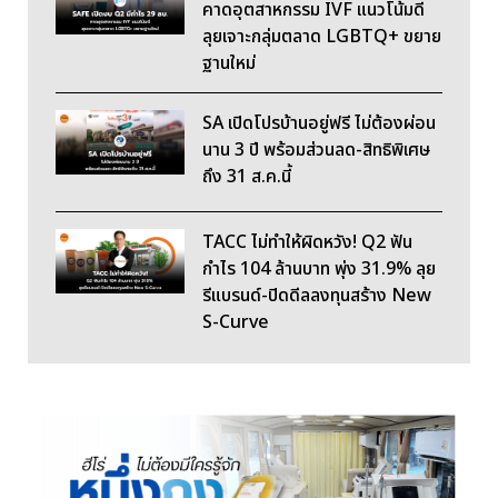
คาดอุตสาหกรรม IVF แนวโน้มดี
ลุยเจาะกลุ่มตลาด LGBTQ+ ขยาย
ฐานใหม่
SA เปิดโปรบ้านอยู่ฟรี ไม่ต้องผ่อน
นาน 3 ปี พร้อมส่วนลด-สิทธิพิเศษ
ถึง 31 ส.ค.นี้
TACC ไม่ทำให้ผิดหวัง! Q2 ฟัน
กำไร 104 ล้านบาท พุ่ง 31.9% ลุย
รีแบรนด์-ปิดดีลลงทุนสร้าง New
S-Curve