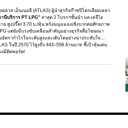
ตลาส เอ็นเนอยี (ATLAS) ผู้นำธุรกิจก๊าซปิโตรเลียมเหลว
านีบริการ PT LPG"
ล่าสุด 2 โบรกฯชั้นนำ บล.เคจีไอ
 สูงปรี๊ด! 3.70 บ./หุ้น พร้อมมุมมองเชิงบวกต่อศักยภาพ
LPG แต่ยังมีแรงขับเคลื่อนสำคัญอย่างธุรกิจสื่อโฆษณา
างอัตรากำไรในระดับสูงและเติบโตอย่างน่าประทับใจ…
 ในปี 2570 ไว้สูงถึง 443–558 ล้านบาท ชี้เป้าหุ้นเด่น
งมีติดพอร์ต!