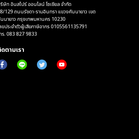
ริษัท อินสไปร์ ออนไลน์ โซเชียล จำกัด
8/129 ถนนรัชดา-รามอินทรา แขวงคันนายาว เขต
ันนายาว กรุงเทพมหานคร 10230
ลขประจำตัวผู้เสียภาษีอากร 0105561135791
ทร.
083 827 9833
ติดตามเรา