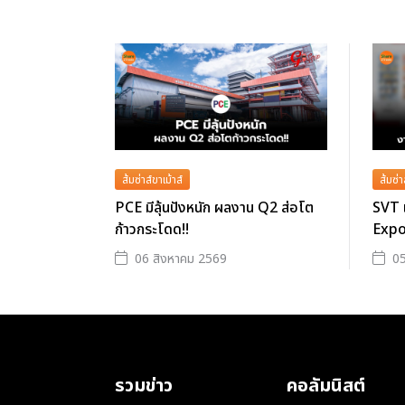
ส้มซ่าส์ขาเม้าส์
ส้มซ่า
PCE มีลุ้นปังหนัก ผลงาน Q2 ส่อโต
SVT 
ก้าวกระโดด!!
Expo
06 สิงหาคม 2569
05
รวมข่าว
คอลัมนิสต์