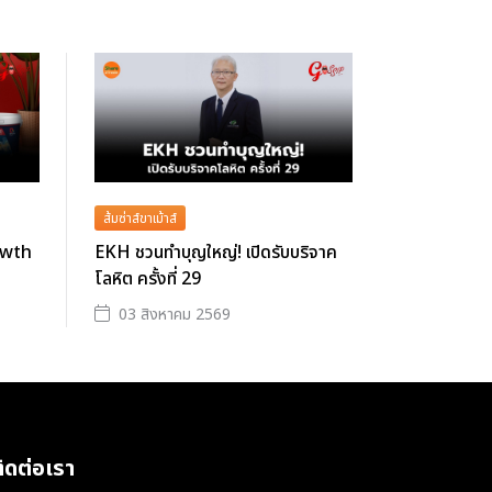
ส้มซ่าส์ขาเม้าส์
owth
EKH ชวนทำบุญใหญ่! เปิดรับบริจาค
โลหิต ครั้งที่ 29
03 สิงหาคม 2569
ิดต่อเรา