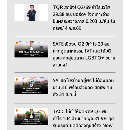
TQR สุดปัง! Q2/69 กำไรนิวไฮ
29.88 ลบ. บอร์ดฯ ใจดีเคาะจ่าย
ปันผลระหว่างกาล 0.203 บ./หุ้น รับ
ทรัพย์ 4 ก.ย.69
SAFE เปิดงบ Q2 มีกำไร 29 ลบ.
คาดอุตสาหกรรม IVF แนวโน้มดี
ลุยเจาะกลุ่มตลาด LGBTQ+ ขยาย
ฐานใหม่
SA เปิดโปรบ้านอยู่ฟรี ไม่ต้องผ่อน
นาน 3 ปี พร้อมส่วนลด-สิทธิพิเศษ
ถึง 31 ส.ค.นี้
TACC ไม่ทำให้ผิดหวัง! Q2 ฟัน
กำไร 104 ล้านบาท พุ่ง 31.9% ลุย
รีแบรนด์-ปิดดีลลงทุนสร้าง New