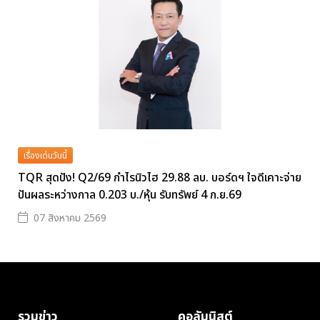
เรื่องเด่นวันนี้
TQR สุดปัง! Q2/69 กำไรนิวไฮ 29.88 ลบ. บอร์ดฯ ใจดีเคาะจ่าย
ปันผลระหว่างกาล 0.203 บ./หุ้น รับทรัพย์ 4 ก.ย.69
07 สิงหาคม 2569
รวมข่าว
คอลัมนิสต์