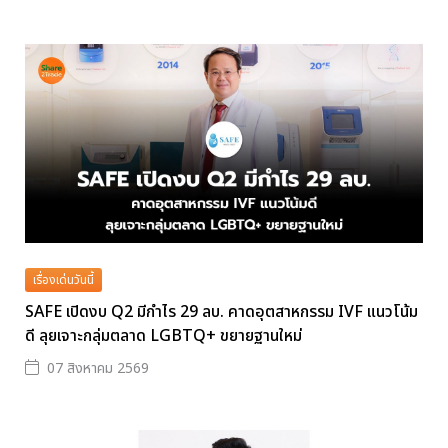
เรื่องเด่นวันนี้
SAFE เปิดงบ Q2 มีกำไร 29 ลบ. คาดอุตสาหกรรม IVF แนวโน้ม
ดี ลุยเจาะกลุ่มตลาด LGBTQ+ ขยายฐานใหม่
07 สิงหาคม 2569