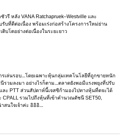
ักชัวรี หลัง VANA Ratchapruek–Westville และ
ที่ดีต่อเนื่อง พร้อมเร่งก่อสร้างโครงการใหม่ย่าน
ติบโตอย่างต่อเนื่องในระยะยาว
ารเล่นรอบ...โดยเฉพาะหุ้นกลุ่มเทคโนโลยีที่ถูกขายหนัก
นีรวมลงมา อย่างไรก็ตาม...ตลาดยังพอมีแรงพยุงที่ปรับ
 PTT ส่วนสัปดาห์นี้เจสซิก้ามองไปทางหุ้นที่ตจะได้
 CPALL รวมไปถึงหุ้นที่เข้าคำนวณดัชนี SET50,
ใจเจ้าค่ะ อิอิอิ...