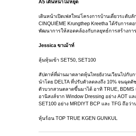
A5 เดินหน้าไม่หยุด
เดินหน้าเปิดเฟสใหม่โครงการบ้านเดี่ยวระดับล
CINQUIÈME Krungthep Kreetha ได้รับการตอบรับ
พัฒนาการให้สอดคล้องกับกลยุทธ์การสร้างการเ
Jessica ขาเม้าท์
ลุ้นหุ้นเข้า SET50, SET100
สัปดาห์ที่ผ่านมาตลาดหุ้นไทยยังวนเวียนไปกับก
นำโดย DELTA ที่ปรับตัวลดลงถึง 10% จนฉุดดัช
ตัวบวกสวนตลาดขึ้นมาได้ อาทิ TRUE, BDMS และ
อานิสงส์จาก Window Dressing อย่าง AOT และ
SET100 อย่าง MRDIYT BCP และ TFG ถึอว่าน่าสน
หุ้นร้อน TOP TRUE KGEN GUNKUL