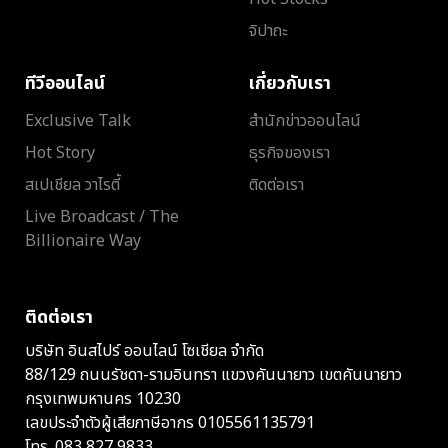
จิปาถะ
ทีวีออนไลน์
เกี่ยวกับเรา
Exclusive Talk
สำนักข่าวออนไลน์
Hot Story
ธุรกิจของเรา
สเปเชียล วาไรตี้
ติดต่อเรา
Live Broadcast / The
Billionaire Way
ติดต่อเรา
บริษัท อินสไปร์ ออนไลน์ โซเชียล จำกัด
88/129 ถนนรัชดา-รามอินทรา แขวงคันนายาว เขตคันนายาว
กรุงเทพมหานคร 10230
เลขประจำตัวผู้เสียภาษีอากร 0105561135791
โทร.
083 827 9833