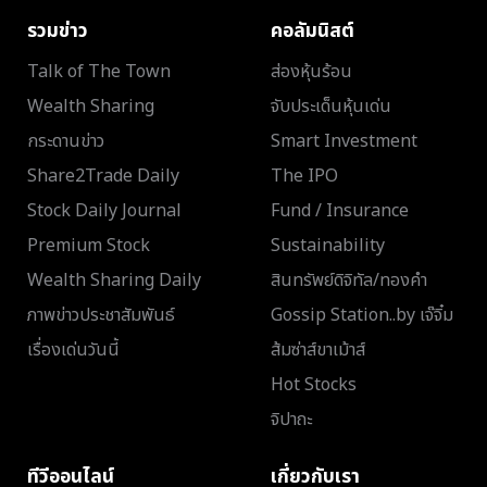
รวมข่าว
คอลัมนิสต์
Talk of The Town
ส่องหุ้นร้อน
Wealth Sharing
จับประเด็นหุ้นเด่น
กระดานข่าว
Smart Investment
Share2Trade Daily
The IPO
Stock Daily Journal
Fund / Insurance
Premium Stock
Sustainability
Wealth Sharing Daily
สินทรัพย์ดิจิทัล/ทองคำ
ภาพข่าวประชาสัมพันธ์
Gossip Station..by เจ๊จิ๋ม
เรื่องเด่นวันนี้
ส้มซ่าส์ขาเม้าส์
Hot Stocks
จิปาถะ
ทีวีออนไลน์
เกี่ยวกับเรา