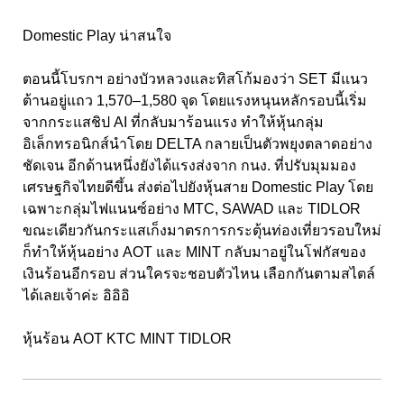
Domestic Play น่าสนใจ
ตอนนี้โบรกฯ อย่างบัวหลวงและทิสโก้มองว่า SET มีแนว
ต้านอยู่แถว 1,570–1,580 จุด โดยแรงหนุนหลักรอบนี้เริ่ม
จากกระแสชิป AI ที่กลับมาร้อนแรง ทำให้หุ้นกลุ่ม
อิเล็กทรอนิกส์นำโดย DELTA กลายเป็นตัวพยุงตลาดอย่าง
ชัดเจน อีกด้านหนึ่งยังได้แรงส่งจาก กนง. ที่ปรับมุมมอง
เศรษฐกิจไทยดีขึ้น ส่งต่อไปยังหุ้นสาย Domestic Play โดย
เฉพาะกลุ่มไฟแนนซ์อย่าง MTC, SAWAD และ TIDLOR
ขณะเดียวกันกระแสเก็งมาตรการกระตุ้นท่องเที่ยวรอบใหม่
ก็ทำให้หุ้นอย่าง AOT และ MINT กลับมาอยู่ในโฟกัสของ
เงินร้อนอีกรอบ ส่วนใครจะชอบตัวไหน เลือกกันตามสไตล์
ได้เลยเจ้าค่ะ อิอิอิ
หุ้นร้อน AOT KTC MINT TIDLOR