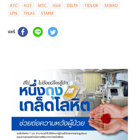
KTC
AOT
MTC
mint
DELTA
TIDLOR
SAWAD
LPN
TPLAS
STARM
แชร์