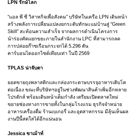
LPN รักษ์โลก
“แอล พี ซี วิสาหกิจเพื่อสังคม” บริษัทในเครือ LPN เดินหน้า
สร้างพลังการเปลี่ยนแปลงยกระดับทักษะแม่บ้านสู่ “Green
Skill” สะท้อนความสำเร็จ จากผลการดำเนินโครงการ
นำร่องคัดแยกขยะภายในสำนักงาน LPC ที่สามารถลด
การปล่อยก๊าซเรือนกระจกได้ 5.296 ตัน
คาร์บอนไดออกไซด์เทียบเท่า ในปี 2569
TPLAS น่าจับตา
ยอดขายถุงพลาสติกและกล่องกระดาษบรรจุอาหารเติบโต
ต่อเนื่อง ขณะที่บริษัทฯอยู่ในช่วงพัฒนาสินค้าเพิ่มอีกหลาย
โปรดักส์ พร้อมเดินหน้าเต็มกำลัง เตรียมเปิดตลาดใหม่
ขยายช่องทางการขายทั้งในกลุ่มโรงแรม ธุรกิจจำหน่าย
อาหารเครื่องดื่ม ร้านเบเกอรี่ และอุตสาหกรรม มีลุ้นเห็นผล
งานปีนี้สดใสได้อีกแน่นอน
Jessica ขาเม้าท์