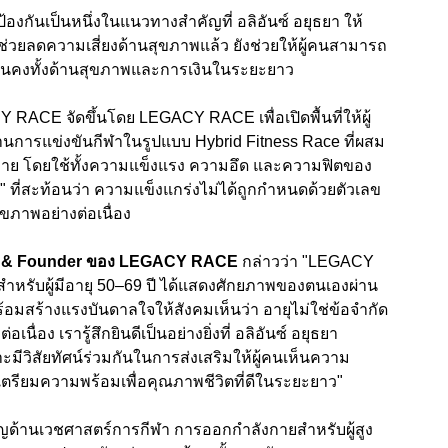
้องกันเป็นหนึ่งในแนวทางสำคัญที่ อลิอันซ์ อยุธยา ให้
วยลดความเสี่ยงด้านสุขภาพแล้ว ยังช่วยให้ผู้คนสามารถ
มั่นคงทั้งด้านสุขภาพและการเงินในระยะยาว
RACE จัดขึ้นโดย LEGACY RACE เพื่อเปิดพื้นที่ให้ผู้
านการแข่งขันกีฬาในรูปแบบ Hybrid Fitness Race ที่ผสม
ย โดยใช้ทั้งความแข็งแรง ความอึด และความฟิตของ
ี่สะท้อนว่า ความแข็งแกร่งไม่ได้ถูกกำหนดด้วยตัวเลข
ุขภาพอย่างต่อเนื่อง
Owner & Founder ของ LEGACY RACE
กล่าวว่า "LEGACY
สำหรับผู้มีอายุ 50–69 ปี ได้แสดงศักยภาพของตนเองผ่าน
อมสร้างแรงบันดาลใจให้สังคมเห็นว่า อายุไม่ใช่ข้อจำกัด
ื่อง เรารู้สึกยินดีเป็นอย่างยิ่งที่ อลิอันซ์ อยุธยา
าะมีวิสัยทัศน์ร่วมกันในการส่งเสริมให้ผู้คนเห็นความ
รียมความพร้อมเพื่อคุณภาพชีวิตที่ดีในระยะยาว"
าญด้านเวชศาสตร์การกีฬา การออกกำลังกายสำหรับผู้สูง