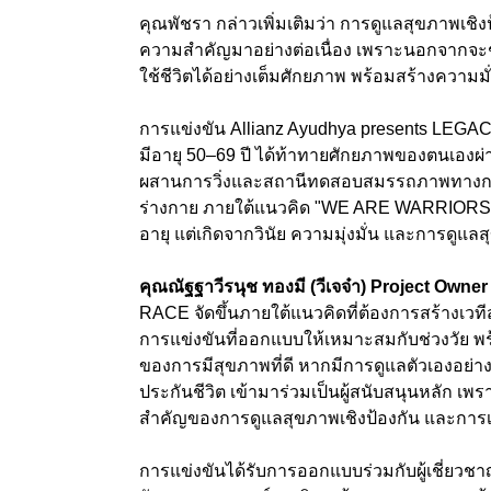
คุณพัชรา กล่าวเพิ่มเติมว่า การดูแลสุขภาพเชิงป
ความสำคัญมาอย่างต่อเนื่อง เพราะนอกจากจะช่
ใช้ชีวิตได้อย่างเต็มศักยภาพ พร้อมสร้างความ
การแข่งขัน Allianz Ayudhya presents LEGACY 
มีอายุ 50–69 ปี ได้ท้าทายศักยภาพของตนเองผ่
ผสานการวิ่งและสถานีทดสอบสมรรถภาพทางกา
ร่างกาย ภายใต้แนวคิด "WE ARE WARRIORS" ท
อายุ แต่เกิดจากวินัย ความมุ่งมั่น และการดูแลส
คุณณัฐฐาวีรนุช ทองมี (วีเจจ๋า) Project 
RACE จัดขึ้นภายใต้แนวคิดที่ต้องการสร้างเวที
การแข่งขันที่ออกแบบให้เหมาะสมกับช่วงวัย พร้
ของการมีสุขภาพที่ดี หากมีการดูแลตัวเองอย่างต่อเน
ประกันชีวิต เข้ามาร่วมเป็นผู้สนับสนุนหลัก เพร
สำคัญของการดูแลสุขภาพเชิงป้องกัน และการเต
การแข่งขันได้รับการออกแบบร่วมกับผู้เชี่ยวช