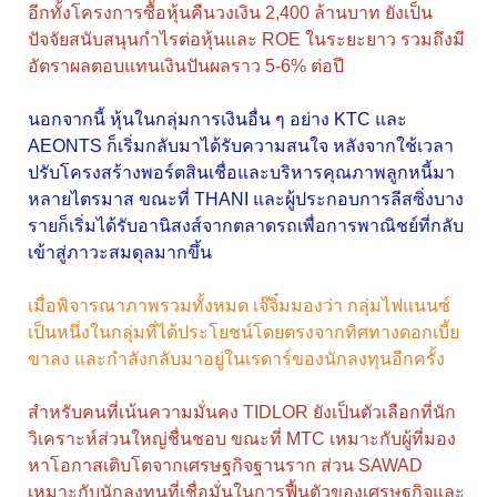
อีกทั้งโครงการซื้อหุ้นคืนวงเงิน 2,400 ล้านบาท ยังเป็น
ปัจจัยสนับสนุนกำไรต่อหุ้นและ ROE ในระยะยาว รวมถึงมี
อัตราผลตอบแทนเงินปันผลราว 5-6% ต่อปี
นอกจากนี้ หุ้นในกลุ่มการเงินอื่น ๆ อย่าง KTC และ
AEONTS ก็เริ่มกลับมาได้รับความสนใจ หลังจากใช้เวลา
ปรับโครงสร้างพอร์ตสินเชื่อและบริหารคุณภาพลูกหนี้มา
หลายไตรมาส ขณะที่ THANI และผู้ประกอบการลีสซิ่งบาง
รายก็เริ่มได้รับอานิสงส์จากตลาดรถเพื่อการพาณิชย์ที่กลับ
เข้าสู่ภาวะสมดุลมากขึ้น
เมื่อพิจารณาภาพรวมทั้งหมด เจ๊จิ๋มมองว่า กลุ่มไฟแนนซ์
เป็นหนึ่งในกลุ่มที่ได้ประโยชน์โดยตรงจากทิศทางดอกเบี้ย
ขาลง และกำลังกลับมาอยู่ในเรดาร์ของนักลงทุนอีกครั้ง
สำหรับคนที่เน้นความมั่นคง TIDLOR ยังเป็นตัวเลือกที่นัก
วิเคราะห์ส่วนใหญ่ชื่นชอบ ขณะที่ MTC เหมาะกับผู้ที่มอง
หาโอกาสเติบโตจากเศรษฐกิจฐานราก ส่วน SAWAD
เหมาะกับนักลงทุนที่เชื่อมั่นในการฟื้นตัวของเศรษฐกิจและ