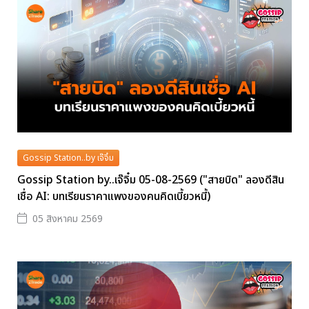
Gossip Station..by เจ๊จิ๋ม
Gossip Station by..เจ๊จิ๋ม 05-08-2569 ("สายบิด" ลองดีสิน
เชื่อ AI: บทเรียนราคาแพงของคนคิดเบี้ยวหนี้)
05 สิงหาคม 2569