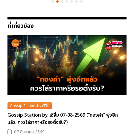
ที่เกี่ยวข้อง
Gossip Station..by เจ๊จิ๋ม
Gossip Station by..เจ๊จิ๋ม 07-08-2569 (“ทองคำ” พุ่งอีก
แล้ว..ควรไล่ราคาหรือรอตั้งรับ?)
07 สิงหาคม 2569