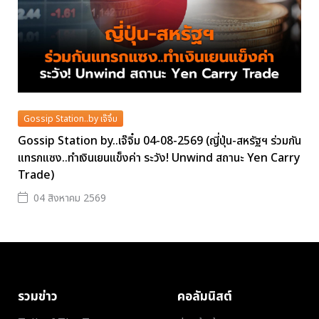
Gossip Station..by เจ๊จิ๋ม
Gossip Station by..เจ๊จิ๋ม 04-08-2569 (ญี่ปุ่น-สหรัฐฯ ร่วมกัน
แทรกแซง..ทำเงินเยนแข็งค่า ระวัง! Unwind สถานะ Yen Carry
Trade)
04 สิงหาคม 2569
รวมข่าว
คอลัมนิสต์