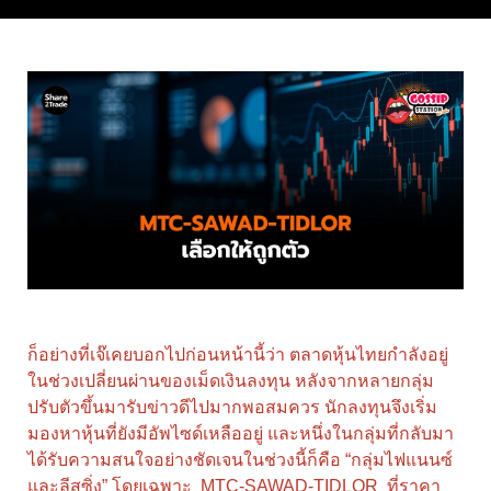
ก็อย่างที่เจ๊เคยบอกไปก่อนหน้านี้ว่า ตลาดหุ้นไทยกำลังอยู่
ในช่วงเปลี่ยนผ่านของเม็ดเงินลงทุน หลังจากหลายกลุ่ม
ปรับตัวขึ้นมารับข่าวดีไปมากพอสมควร นักลงทุนจึงเริ่ม
มองหาหุ้นที่ยังมีอัพไซด์เหลืออยู่ และหนึ่งในกลุ่มที่กลับมา
ได้รับความสนใจอย่างชัดเจนในช่วงนี้ก็คือ “กลุ่มไฟแนนซ์
และลีสซิ่ง” โดยเฉพาะ MTC-SAWAD-TIDLOR ที่ราคา