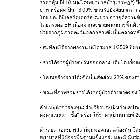
ราคาหุ้น BH (บมจ.โรงพยาบาลบำรุงราษฎร์) ปิดต
บาท หรือคิดเป็น +3.09% ขานรับปัจจัยบวกจาก
โดย บล. ดีบีเอสวิคเคอร์ส ระบุว่า การยุติความ
โดยตรงต่อ BH เนื่องจากจะช่วยหนุนการฟื้นตัวข
ป่วยจากภูมิภาคตะวันออกกลางซึ่งเป็นตลาดหล
• สะท้อนได้จากผลงานในไตรมาส 1/2569 ที่ผ่า
• รายได้จากผู้ป่วยตะวันออกกลาง: เติบโตแข็ง
• โครงสร้างรายได้: คิดเป็นสัดส่วน 22% ของราย
• ขณะที่ภาพรวมรายได้จากผู้ป่วยต่างชาติของ 
คำแนะนำการลงทุน: ฝ่ายวิจัยประเมินว่าผลประกอ
คงคำแนะนำ "ซื้อ" พร้อมให้ราคาเป้าหมายที่ 20
ด้าน บล. เอเซีย พลัส มีมุมมองสอดคล้องกัน โดยจ
พยาบาลที่มีปัจจัยพื้นฐานแข็งแกร่ง และมี Outlo