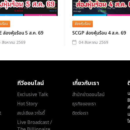
้นร้อน
ส่องหุ้นร้อน
ส่องหุ้นร้อน 5 ส.ค. 69
SCGP ส่องหุ้นร้อน 4 ส.ค. 69
 สิงหาคม 2569
04 สิงหาคม 2569
ทีวีออนไลน์
เกี่ยวกับเรา
ต
บ
Exclusive Talk
สำนักข่าวออนไลน์
8
Hot Story
ธุรกิจของเรา
ค
t
สเปเชียล วาไรตี้
ติดต่อเรา
เ
โ
Live Broadcast /
The Billionaire