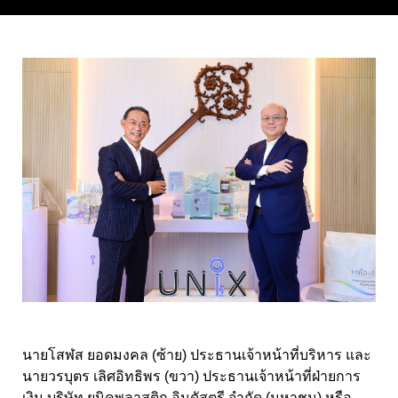
นายโสฬส ยอดมงคล (ซ้าย) ประธานเจ้าหน้าที่บริหาร และ
นายวรบุตร เลิศอิทธิพร (ขวา) ประธานเจ้าหน้าที่ฝ่ายการ
เงิน บริษัท ยูนิคพลาสติก อินดัสตรี จำกัด (มหาชน) หรือ