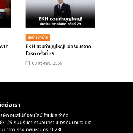
ส้มซ่าส์ขาเม้าส์
owth
EKH ชวนทำบุญใหญ่! เปิดรับบริจาค
โลหิต ครั้งที่ 29
03 สิงหาคม 2569
ิดต่อเรา
ริษัท อินสไปร์ ออนไลน์ โซเชียล จำกัด
8/129 ถนนรัชดา-รามอินทรา แขวงคันนายาว เขต
ันนายาว กรุงเทพมหานคร 10230