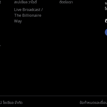
t
สเปเชียล วาไรตี้
ติดต่อเรา
เ
โ
Live Broadcast /
The Billionaire
Way
y
์ โซเชียล จำกัด
ข้อกำหนดและเงื่อ