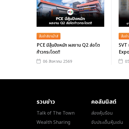
ส้มซ่าส์ขาเม้าส์
ส้มซ่า
PCE มีลุ้นปังหนัก ผลงาน Q2 ส่อโต
SVT 
ก้าวกระโดด!!
Expo
06 สิงหาคม 2569
05
รวมข่าว
คอลัมนิสต์
Talk of The Town
ส่องหุ้นร้อน
Wealth Sharing
จับประเด็นหุ้นเด่น