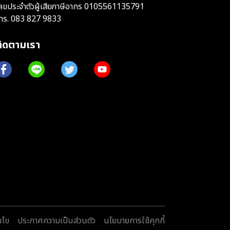
ลขประจำตัวผู้เสียภาษีอากร 0105561135791
ทร.
083 827 9833
ติดตามเรา
นไข
ประกาศความเป็นส่วนตัว
นโยบายการใช้คุกกี้