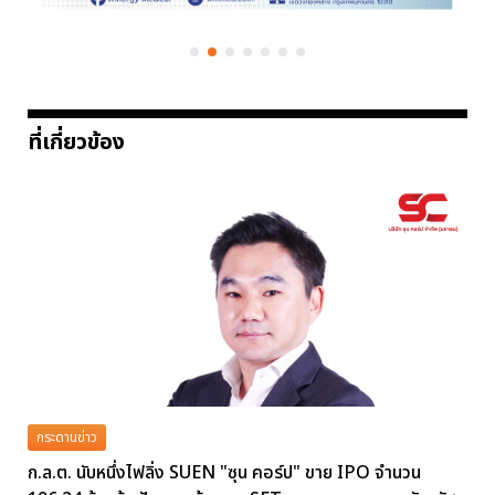
ที่เกี่ยวข้อง
กระดานข่าว
ก.ล.ต. นับหนึ่งไฟลิ่ง SUEN "ซุน คอร์ป" ขาย IPO จำนวน