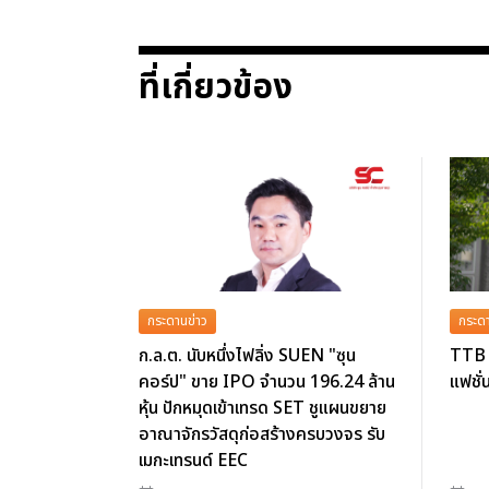
ที่เกี่ยวข้อง
กระดานข่าว
กระดา
ก.ล.ต. นับหนึ่งไฟลิ่ง SUEN "ซุน
TTB 
คอร์ป" ขาย IPO จำนวน 196.24 ล้าน
แฟชั่
หุ้น ปักหมุดเข้าเทรด SET ชูแผนขยาย
อาณาจักรวัสดุก่อสร้างครบวงจร รับ
เมกะเทรนด์ EEC