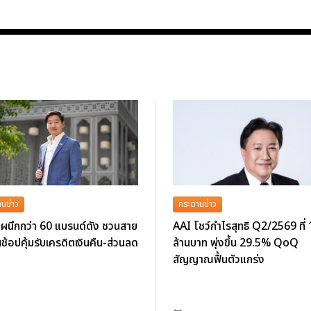
นข่าว
กระดานข่าว
ผนึกกว่า 60 แบรนด์ดัง ชวนสาย
AAI โชว์กำไรสุทธิ Q2/2569 ที่
นช้อปคุ้มรับเครดิตเงินคืน-ส่วนลด
ล้านบาท พุ่งขึ้น 29.5% QoQ
สัญญาณฟื้นตัวแกร่ง