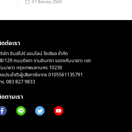
07 สิงหาคม 2569
ิดต่อเรา
ริษัท อินสไปร์ ออนไลน์ โซเชียล จำกัด
8/129 ถนนรัชดา-รามอินทรา แขวงคันนายาว เขต
ันนายาว กรุงเทพมหานคร 10230
ลขประจำตัวผู้เสียภาษีอากร 0105561135791
ทร.
083 827 9833
ติดตามเรา