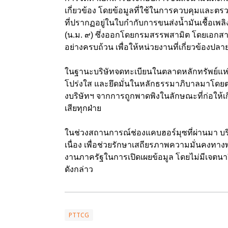
เกี่ยวข้อง โดยข้อมูลที่ใช้ในการควบคุมแล
ที่ปรากฏอยู่ในใบกำกับการขนส่งน้ำมันเชื้อเ
(น.ม. ๙) ซึ่งออกโดยกรมสรรพสามิต โดยเอกสารดั
อย่างครบถ้วน เพื่อให้หน่วยงานที่เกี่ยวข้อ
ในฐานะบริษัทจดทะเบียนในตลาดหลักทรัพย์แห่ง
โปร่งใส และยึดมั่นในหลักธรรมาภิบาลมาโดย
งบริษัทฯ จากการถูกพาดพิงในลักษณะที่ก่อให้เก
เสียทุกฝ่าย
ในช่วงสถานการณ์ช่องแคบฮอร์มุซที่ผ่านมา บริษ
เนื่อง เพื่อช่วยรักษาเสถียรภาพความมั่นคงทาง
งานภาครัฐในการเปิดเผยข้อมูล โดยไม่มีเจตนา
ดังกล่าว
PTTCG