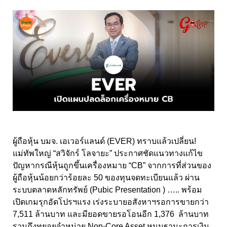
ผู้ถือหุ้น บมจ. เอเวอร์แลนด์ (EVER) ทราบแล้วเปลี่ยน!
แม่ทัพใหญ่ “สวิจักร์ โลจายะ” ประกาศชัดแนวทางแก้ไข
ปัญหากรณีหุ้นถูกขึ้นเครื่องหมาย “CB” จากการที่ส่วนของ
ผู้ถือหุ้นน้อยกว่าร้อยละ 50 ของทุนจดทะเบียนแล้ว ผ่าน
ระบบตลาดหลักทรัพย์ (Pubic Presentation ) ….. พร้อม
เปิดเกมรุกอัดโปรฯแรง เร่งระบายอสังหาฯรอการขายกว่า
7,511 ล้านบาท และมียอดขายรอโอนอีก 1,376 ล้านบาท
รวมถึงทยอยจำหน่าย Non-Core Asset หนุนฐานะการเงิน