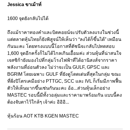
Jessica ขาเม้าท์
1600 จุดยังกลับไปได้
ถึงแม้ราคาทองคำและบิตคอยน์จะปรับตัวลงแรงในช่วงนี้
แต่ตลาดหุ้นไทยก็ยังพิสูจน์ให้เห็นว่า “ลงได้ก็ขึ้นได้” เหมือน
กันนะคะ โดยทรงแบบนี้โอกาสที่ดัชนีจะกลับไปทดสอบ
1,600 จุดอีกครั้งก็ไม่ได้ไกลเกินเอื้อมค่ะ ส่วนหุ้นที่น่าสนใจ
เจสซิก้ายังมองไปที่กลุ่มโรงไฟฟ้าที่ได้อานิสงส์จากราคา
พลังงานที่อ่อนตัวลง ไม่ว่าจะเป็น GULF, GPSC และ
BGRIM โดยเฉพาะ GULF ที่ยังดูโดดเด่นที่สุดในกลุ่ม ขณะ
ที่ฝั่งปิโตรเคมีอย่าง PTTGC, SCC และ IVL ก็เริ่มมีภาพฟื้น
ตัวให้เห็นมากขึ้นเช่นกันนะคะ อ้อ...ส่วนหุ้นเล็กอย่าง
MASTEC รอบนี้มีทั้งวอลุ่มและราคามาพร้อมกัน แบบนี้คง
ต้องจับตาไว้ใกล้ๆ เจ้าค่ะ อิอิอิ...
หุ้นร้อน AOT KTB KGEN MASTEC