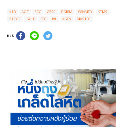
KTB
AOT
SCC
GPSC
BGRIM
WINMED
KTMS
PTTGC
GULF
ITC
IVL
KGEN
MASTEC
แชร์