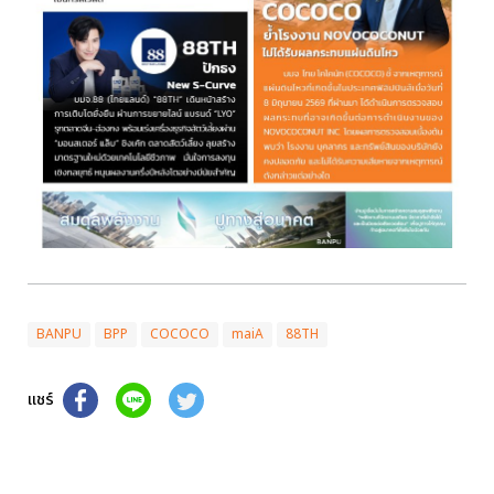
BANPU
BPP
COCOCO
maiA
88TH
แชร์