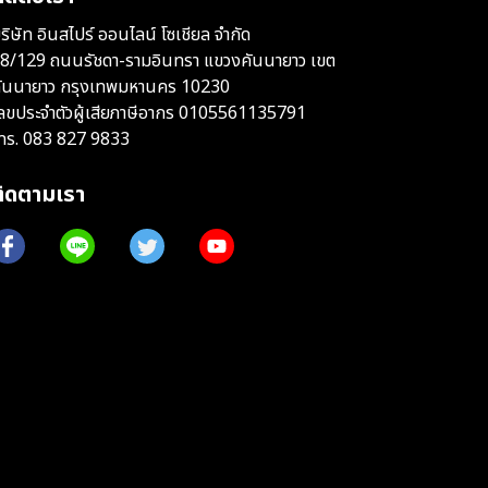
ริษัท อินสไปร์ ออนไลน์ โซเชียล จำกัด
8/129 ถนนรัชดา-รามอินทรา แขวงคันนายาว เขต
ันนายาว กรุงเทพมหานคร 10230
ลขประจำตัวผู้เสียภาษีอากร 0105561135791
ทร.
083 827 9833
ติดตามเรา