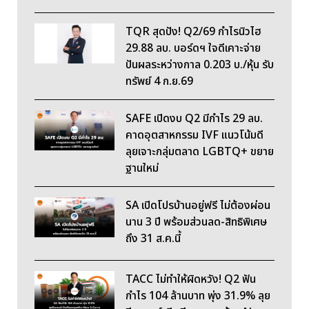
TQR สุดปัง! Q2/69 กำไรนิวไฮ
29.88 ลบ. บอร์ดฯ ใจดีเคาะจ่าย
ปันผลระหว่างกาล 0.203 บ./หุ้น รับ
ทรัพย์ 4 ก.ย.69
SAFE เปิดงบ Q2 มีกำไร 29 ลบ.
คาดอุตสาหกรรม IVF แนวโน้มดี
ลุยเจาะกลุ่มตลาด LGBTQ+ ขยาย
ฐานใหม่
SA เปิดโปรบ้านอยู่ฟรี ไม่ต้องผ่อน
นาน 3 ปี พร้อมส่วนลด-สิทธิพิเศษ
ถึง 31 ส.ค.นี้
TACC ไม่ทำให้ผิดหวัง! Q2 ฟัน
กำไร 104 ล้านบาท พุ่ง 31.9% ลุย