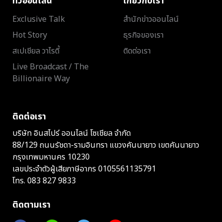
ทีวีออนไลน์
เกี่ยวกับเรา
Exclusive Talk
สำนักข่าวออนไลน์
Hot Story
ธุรกิจของเรา
สเปเชียล วาไรตี้
ติดต่อเรา
Live Broadcast / The
Billionaire Way
ติดต่อเรา
บริษัท อินสไปร์ ออนไลน์ โซเชียล จำกัด
88/129 ถนนรัชดา-รามอินทรา แขวงคันนายาว เขตคันนายาว
กรุงเทพมหานคร 10230
เลขประจำตัวผู้เสียภาษีอากร 0105561135791
โทร.
083 827 9833
ติดตามเรา