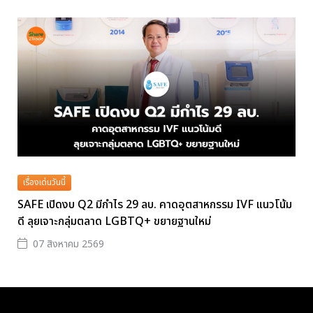
เรื่องเด่นวันนี้
SAFE เปิดงบ Q2 มีกำไร 29 ลบ. คาดอุตสาหกรรม IVF แนวโน้ม
ดี ลุยเจาะกลุ่มตลาด LGBTQ+ ขยายฐานใหม่
07 สิงหาคม 2569