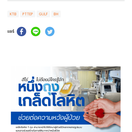
KTB
PTTEP
GULF
BH
แชร์