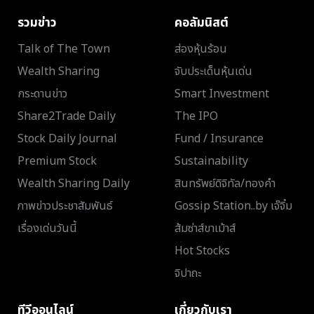
รวมข่าว
คอลัมนิสต์
Talk of The Town
ส่องหุ้นร้อน
Wealth Sharing
จับประเด็นหุ้นเด่น
กระดานข่าว
Smart Investment
Share2Trade Daily
The IPO
Stock Daily Journal
Fund / Insurance
Premium Stock
Sustainability
Wealth Sharing Daily
สินทรัพย์ดิจิทัล/ทองคำ
ภาพข่าวประชาสัมพันธ์
Gossip Station..by เจ๊จิ๋ม
เรื่องเด่นวันนี้
ส้มซ่าส์ขาเม้าส์
Hot Stocks
จิปาถะ
ทีวีออนไลน์
เกี่ยวกับเรา